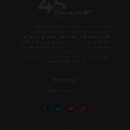
Od 45 lat firma Zhermack SpA jest jednym z największych
międzynarodowych producentów i dystrybutorów
alginatów, gipsów i mieszanek silikonowych
dla
sektora dentystycznego oraz całej gamy produktów
przeznaczonych dla różnych sektorów przemysłowych i
SPA.
Zhermack SpA – Via Bovazecchino, 100 – 45021 Badia
Polesine (RO) – Włochy
Kontakty
Tel: +48 22 502 99 00