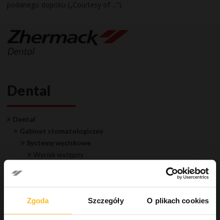
podanego dopisku („Courtesy of ...”).
Dental
Dental
Gabinet stomatologiczny
Systemy wyciskowe
Wycisk wstępny
Wycisk roboczy
Masa silikonowa typu A
Hydrorise System
Zgoda
Szczegóły
O plikach cookies
Elite HD+
Elite P&P