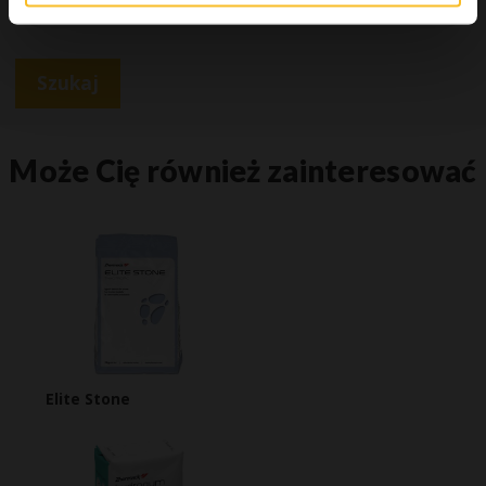
Szukaj
Może Cię również zainteresować
Elite Stone