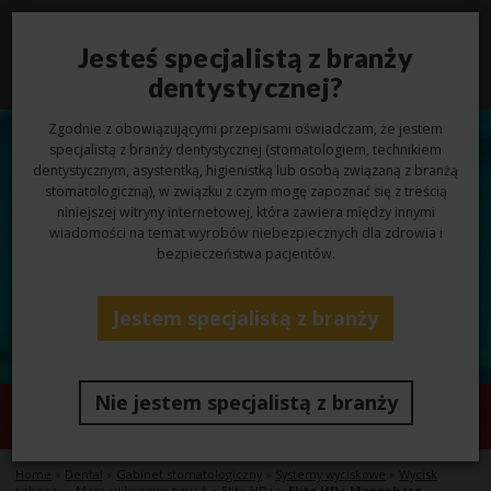
Jesteś specjalistą z branży
Toggl
navig
dentystycznej?
Zgodnie z obowiązującymi przepisami oświadczam, że jestem
specjalistą z branży dentystycznej (stomatologiem, technikiem
dentystycznym, asystentką, higienistką lub osobą związaną z branżą
stomatologiczną), w związku z czym mogę zapoznać się z treścią
niniejszej witryny internetowej, która zawiera między innymi
wiadomości na temat wyrobów niebezpiecznych dla zdrowia i
bezpieczeństwa pacjentów.
Jestem specjalistą z branży
Nie jestem specjalistą z branży
Elite HD+ Monophase
Home
»
Dental
»
Gabinet stomatologiczny
»
Systemy wyciskowe
»
Wycisk
roboczy
»
Masa silikonowa typu A
»
Elite HD+
»
Elite HD+ Monophase