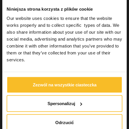
Masa silikonowa typu C
Niniejsza strona korzysta z plików cookie
Transparentne formy silikonowe
Rejestracja zgryzu
Our website uses cookies to ensure that the website
Podścielenia
works properly and to collect specific types of data. We
Akcesoria do wycisków
also share information about your use of our site with our
Odbudowa estetyczna
social media, advertising and analytics partners who may
Urządzenia
combine it with other information that you’ve provided to
Higiena
them or that they’ve collected from your use of their
Pracownia techniczno-dentystyczna
services.
Uzupełnienia stałe
Industrial
Wellbeing
Zezwól na wszystkie ciasteczka
Wyszukiwanie produktu
Spersonalizuj
Odrzucić
Szukaj