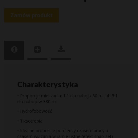
Zamów produkt
Charakterystyka
• Proporcje mieszania: 1:1 dla naboju 50 ml lub 5:1
dla nabojów 380 ml
• Hydrofobowość
• Tiksotropia
• Idealne proporcje pomiędzy czasem pracy a
czasem wiązania w jamie ustnej(efekt snap-set)