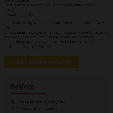
czasie wiązania
(Medium Body), aby spełniać różne wymagania kliniczne w
praktyce
stomatologicznej.
Jest on pakowany w naboje do automatycznego mieszania w
celu
uproszczenia i przyspieszenia fazy mieszania. Ponadto może być
stosowany z najpopularniejszymi łyżkami wyciskowymi:
standardowymi (z tworzywa sztucznego lub stali) albo
niestandardowymi (z żywicy).
Prośba o udzielenie informacji
Pobierz
Katalog praktyki dentystycznej
Akcesoria silicony addycyjne