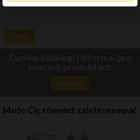
Szukaj
Szukaj
Zamów katalogi i informacje o
naszych produktach
Kontakty
Może Cię również zainteresować