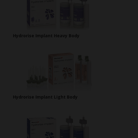
Hydrorise Implant Heavy Body
Hydrorise Implant Light Body