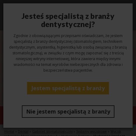
Jesteś specjalistą z branży
Toggl
navig
dentystycznej?
Zgodnie z obowiązującymi przepisami oświadczam, że jestem
specjalistą z branży dentystycznej (stomatologiem, technikiem
dentystycznym, asystentką, higienistką lub osobą związaną z branżą
stomatologiczną), w związku z czym mogę zapoznać się z treścią
niniejszej witryny internetowej, która zawiera między innymi
wiadomości na temat wyrobów niebezpiecznych dla zdrowia i
bezpieczeństwa pacjentów.
Jestem specjalistą z branży
Nie jestem specjalistą z branży
Hydrorise Implant
Home
»
Dental
»
Gabinet stomatologiczny
»
Systemy wyciskowe
»
Wycisk
roboczy
»
Masa silikonowa typu A
»
Hydrorise System
»
Hydrorise Implant