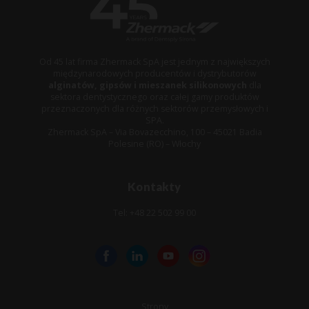
Od 45 lat firma Zhermack SpA jest jednym z największych
międzynarodowych producentów i dystrybutorów
alginatów, gipsów i mieszanek silikonowych
dla
sektora dentystycznego oraz całej gamy produktów
przeznaczonych dla różnych sektorów przemysłowych i
SPA.
Zhermack SpA – Via Bovazecchino, 100 – 45021 Badia
Polesine (RO) – Włochy
Kontakty
Tel: +48 22 502 99 00
Strony