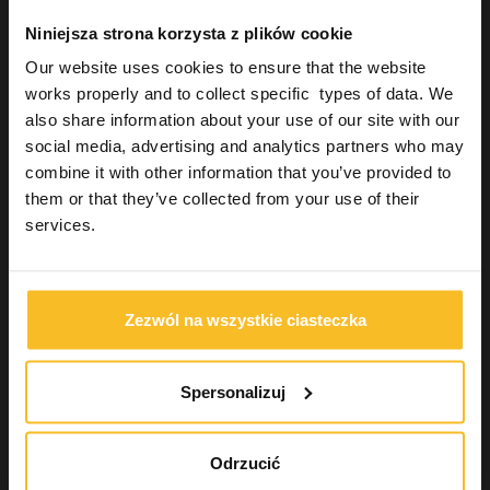
Hydrorise System
Hydrorise
Niniejsza strona korzysta z plików cookie
Hydrorise Implant
Our website uses cookies to ensure that the website
Elite HD+
works properly and to collect specific types of data. We
Masa silikonowa typu C
also share information about your use of our site with our
Transparentne formy silikonowe
social media, advertising and analytics partners who may
Rejestracja zgryzu
combine it with other information that you’ve provided to
Akcesoria do wycisków
them or that they’ve collected from your use of their
Odbudowa estetyczna
services.
Urządzenia
Higiena
Pracownia techniczno-dentystyczna
Zezwól na wszystkie ciasteczka
Industrial
Wellbeing
Spersonalizuj
Wyszukiwanie produktu
Odrzucić