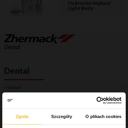
Hydrorise Implant
Light Body
»
Dental
Dental
Gabinet stomatologiczny
Systemy wyciskowe
Wycisk wstępny
Wycisk roboczy
Zgoda
Szczegóły
O plikach cookies
Masa silikonowa typu A