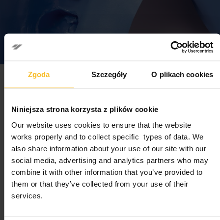
Zgoda
Szczegóły
O plikach cookies
Zhermack
Niniejsza strona korzysta z plików cookie
przedstawia
Our website uses cookies to ensure that the website
works properly and to collect specific types of data. We
Occlufast+, nową linię
also share information about your use of our site with our
silikonów A do
social media, advertising and analytics partners who may
combine it with other information that you’ve provided to
precyzyjnej i
them or that they’ve collected from your use of their
dokładnej rejestracji
services.
okluzji!