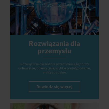
Rozwiązania dla
przemysłu
Rozwiązania dla sektora przemysłowego, formy
odlewnicze, odlewy ciała, szybkie prototypowanie,
efekty specjalne.
Dowiedz się więcej