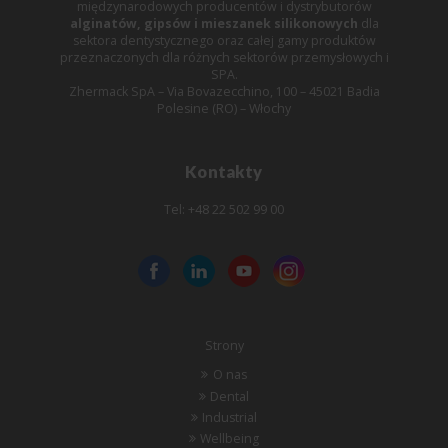
międzynarodowych producentów i dystrybutorów
alginatów, gipsów i mieszanek silikonowych
dla
sektora dentystycznego oraz całej gamy produktów
przeznaczonych dla różnych sektorów przemysłowych i
SPA.
Zhermack SpA – Via Bovazecchino, 100 – 45021 Badia
Polesine (RO) – Włochy
Kontakty
Tel: +48 22 502 99 00
Strony
O nas
Dental
Industrial
Wellbeing