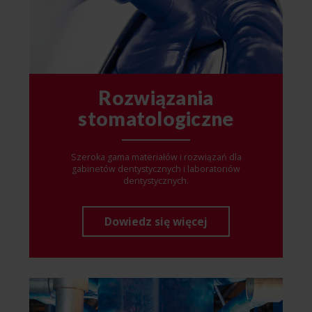
Rozwiązania
stomatologiczne
Szeroka gama materiałów i rozwiązań dla
gabinetów dentystycznych i laboratoriów
dentystycznych.
Dowiedz się więcej