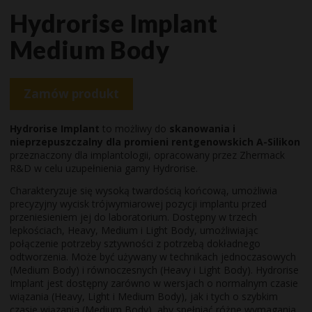
Hydrorise Implant
Medium Body
Zamów produkt
Hydrorise Implant
to możliwy do
skanowania i
nieprzepuszczalny dla promieni rentgenowskich A-Silikon
przeznaczony dla implantologii, opracowany przez Zhermack
R&D w celu uzupełnienia gamy Hydrorise.
Charakteryzuje się wysoką twardością końcową, umożliwia
precyzyjny wycisk trójwymiarowej pozycji implantu przed
przeniesieniem jej do laboratorium. Dostępny w trzech
lepkościach, Heavy, Medium i Light Body, umożliwiając
połączenie potrzeby sztywności z potrzebą dokładnego
odtworzenia. Może być używany w technikach jednoczasowych
(Medium Body) i równoczesnych (Heavy i Light Body). Hydrorise
Implant jest dostępny zarówno w wersjach o normalnym czasie
wiązania (Heavy, Light i Medium Body), jak i tych o szybkim
czasie wiązania (Medium Body), aby spełniać różne wymagania