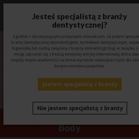
Jesteś specjalistą z branży
Toggl
navig
dentystycznej?
Zgodnie z obowiązującymi przepisami oświadczam, że jestem specjali
branży dentystycznej (stomatologiem, technikiem dentystycznym, asyst
higienistką lub osobą związaną z branżą stomatologiczną), w związku z
mogę zapoznać się z treścią niniejszej witryny internetowej, która zaw
między innymi wiadomości na temat wyrobów niebezpiecznych dla zdro
bezpieczeństwa pacjentów.
Jestem specjalistą z branży
Nie jestem specjalistą z branży
Hydrorise Implant Medium
Body