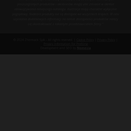
poszczególnych produktów i akcesoriów mogą ulec zmianie w okresie
obowiązywania niniejszego katalogu. Ilustracje mają charakter wyłącznie
poglądowy. Niektóre produkty nie są dostępne we wszystkich krajach. W celu
uzyskania dodatkowych informacji na temat dostępności produktów należy
się skontaktować z lokalnym przedstawicielem firmy."
© 2024 Zhermack SpA – All rights reserved. |
Cookie Policy
|
Privacy Policy
|
Privacy Information For Profiling
Development and SEO by
Nomesia