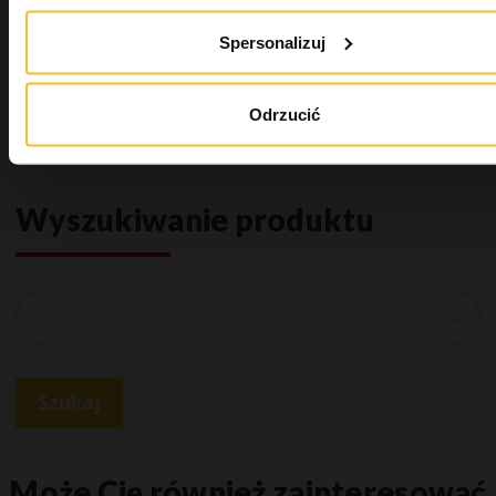
Hydrorise
Spersonalizuj
Hydrorise Implant
Uzupełnienia stałe
Industrial
Odrzucić
Wellbeing
Wyszukiwanie produktu
Szukaj
Szukaj
Może Cię również zainteresować