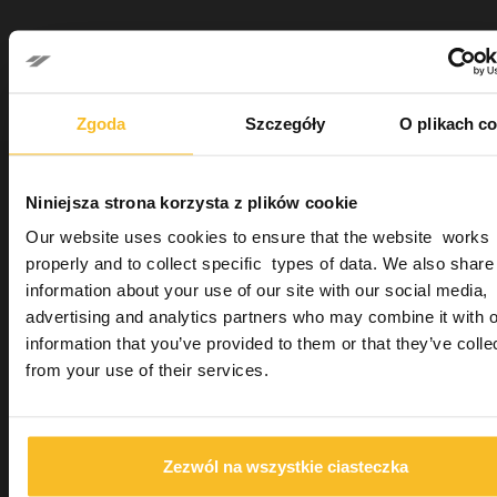
Wszystkie pobrane ilustracje i dokumenty są chronione
prawnie i stanowią własność firmy Zhermack SpA.
Nie modyfikować ani nie wykorzystywać materiałów bez
podanego dopisku („Courtesy of ...”).
Zgoda
Szczegóły
O plikach c
Niniejsza strona korzysta z plików cookie
Our website uses cookies to ensure that the website works
properly and to collect specific types of data. We also share
Dental
information about your use of our site with our social media,
advertising and analytics partners who may combine it with o
information that you’ve provided to them or that they’ve colle
Dental
from your use of their services.
Gabinet stomatologiczny
Systemy wyciskowe
Wycisk roboczy
Masa silikonowa typu A
Zezwól na wszystkie ciasteczka
Hydrorise System