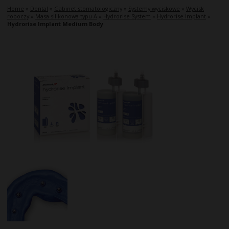
Home
»
Dental
»
Gabinet stomatologiczny
»
Systemy wyciskowe
»
Wycisk
roboczy
»
Masa silikonowa typu A
»
Hydrorise System
»
Hydrorise Implant
»
Hydrorise Implant Medium Body