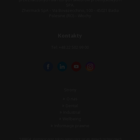
SPA.
Zhermack SpA – Via Bovazecchino, 100 – 45021 Badia
Polesine (RO) – Włochy
Kontakty
Tel: +48 22 502 99 00
Strony
O nas
Dental
Industrial
Wellbeing
Informacje prawne
"UWAGA: ilustracje oraz teksty odnoszące się do danych technicznych