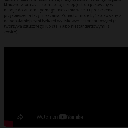
kliniczne w praktyce stomatologicznej. Jest on pakowany w
naboje do automatycznego mieszania w celu uproszczenia i
przyspieszenia fazy mieszania. Ponadto może być stosowany z
najpopularniejszymi łyżkami wyciskowymi: standardowymi (z
tworzywa sztucznego lub stali) albo niestandardowymi (z
żywicy).