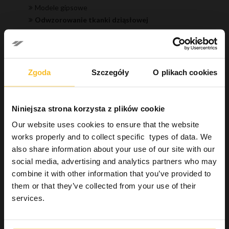
Modele gipsowe
Odwzorowanie tkanki dziąsłowej
Rejestracja zgryzu
Przygotowanie modelu
Wykonanie protezy
Higiena
Zgoda
Szczegóły
O plikach cookies
Industrial
Wellbeing
Niniejsza strona korzysta z plików cookie
Our website uses cookies to ensure that the website
Wyszukiwanie produktu
works properly and to collect specific types of data. We
also share information about your use of our site with our
social media, advertising and analytics partners who may
Szukaj
combine it with other information that you’ve provided to
them or that they’ve collected from your use of their
services.
Szukaj