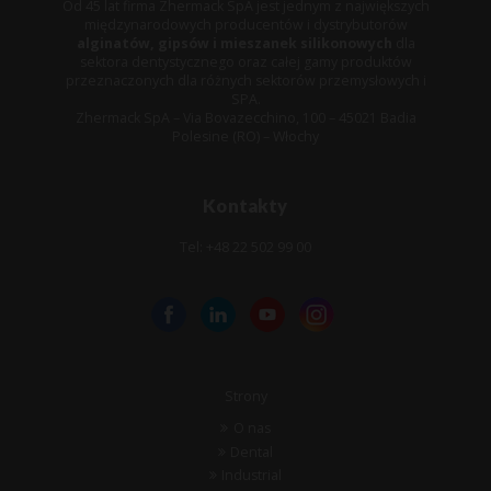
Od 45 lat firma Zhermack SpA jest jednym z największych
międzynarodowych producentów i dystrybutorów
alginatów, gipsów i mieszanek silikonowych
dla
sektora dentystycznego oraz całej gamy produktów
przeznaczonych dla różnych sektorów przemysłowych i
SPA.
Zhermack SpA – Via Bovazecchino, 100 – 45021 Badia
Polesine (RO) – Włochy
Kontakty
Tel: +48 22 502 99 00
Strony
O nas
Dental
Industrial