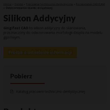
Home
»
Dental
»
Pracownia techniczno-dentystyczna
»
Rozwiązania CAD/CAM
»
Odwzorowanie tkanki dziąsłowej
Silikon Addycyjny
Gingifast CAD
to silikon addycyjny do skanowania,
przeznaczony do odwzorowania morfologii dziąsła na modelu
gipsowym.
Prośba o udzielenie informacji
Pobierz
Katalog pracowni techniczno-dentystycznej