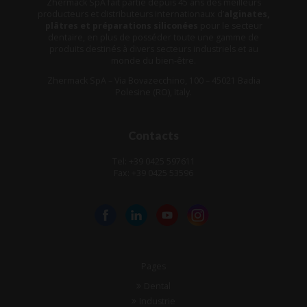
Zhermack SpA fait partie depuis 45 ans des meilleurs
producteurs et distributeurs internationaux d’
alginates,
plâtres et préparations siliconées
pour le secteur
dentaire, en plus de posséder toute une gamme de
produits destinés à divers secteurs industriels et au
monde du bien-être.
Zhermack SpA – Via Bovazecchino, 100 – 45021 Badia
Polesine (RO), Italy.
Contacts
Tel: +39 0425 597611
Fax: +39 0425 53596
Pages
Dental
Industrie