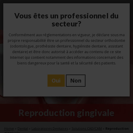
Vous êtes un professionnel du
Toggl
navig
secteur?
Conformément aux réglementations en vigueur, je déclare sous ma
propre responsabilité être un professionnel du secteur orthodontie
(odontologue, prothésiste dentaire, hygiéniste dentaire, assistant
dentaire) et être donc autorisé à accéder au contenu de ce site
Internet qui contient notamment des informations concernant des
biens dangereux pour la santé et la sécurité des patients.
Oui
Non
Reproduction gingivale
Home
»
Dental
»
Laboratoires Dentaires
»
Solutions CAD/CAM
»
Reproduction
gingivale