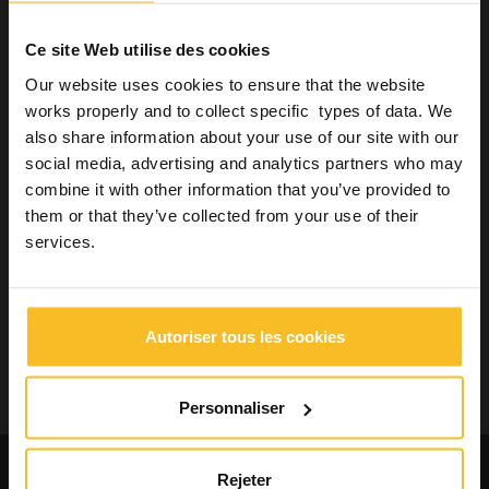
Hygiène
Équipements
Ce site Web utilise des cookies
Laboratoires Dentaires
Our website uses cookies to ensure that the website
Industrie
works properly and to collect specific types of data. We
Bien-être
also share information about your use of our site with our
social media, advertising and analytics partners who may
combine it with other information that you’ve provided to
Rechercher un produit
them or that they’ve collected from your use of their
services.
Recherche
Autoriser tous les cookies
Recherche
Personnaliser
Demande des catalogues et des
Rejeter