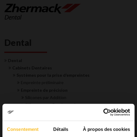
Dental
Dental
Cabinets Dentaires
Systèmes pour la prise d’empreintes
Empreinte préliminaire
Empreinte de précision
Silicones par Addition
Silicones par Condensation
Matrice transparente
Enregistrement occlusal
Accessoires
Consentement
Détails
À propos des cookies
Restaurations