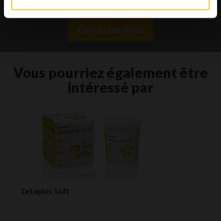
informations liées aux produits
Contactez-nous
Vous pourriez également être
intéressé par
Zetaplus Soft