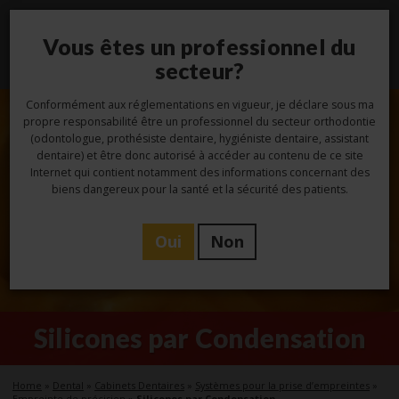
Vous êtes un professionnel du
Toggl
navig
secteur?
Conformément aux réglementations en vigueur, je déclare sous ma
propre responsabilité être un professionnel du secteur orthodontie
(odontologue, prothésiste dentaire, hygiéniste dentaire, assistant
dentaire) et être donc autorisé à accéder au contenu de ce site
Internet qui contient notamment des informations concernant des
biens dangereux pour la santé et la sécurité des patients.
Oui
Non
Silicones par Condensation
Home
»
Dental
»
Cabinets Dentaires
»
Systèmes pour la prise d’empreintes
»
Empreinte de précision
»
Silicones par Condensation