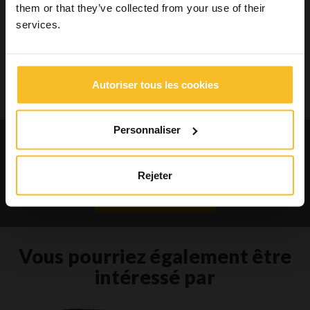
them or that they’ve collected from your use of their
services.
Recherche
Autoriser tous les cookies
Recherche
Personnaliser
Demande des catalogues et des
informations liées aux produits
Rejeter
Contactez-nous
Vous pourriez également être
intéressé par