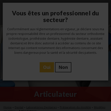
Vous êtes un professionnel du
Toggl
navig
secteur?
Conformément aux réglementations en vigueur, je déclare sous ma
propre responsabilité être un professionnel du secteur orthodontie
(odontologue, prothésiste dentaire, hygiéniste dentaire, assistant
dentaire) et être donc autorisé à accéder au contenu de ce site
Internet qui contient notamment des informations concernant des
biens dangereux pour la santé et la sécurité des patients.
Oui
Non
Articulateur
Home
»
Dental
»
Laboratoires Dentaires
»
Préparation du modèle
»
Modêles
en plâtre
»
Articulateur