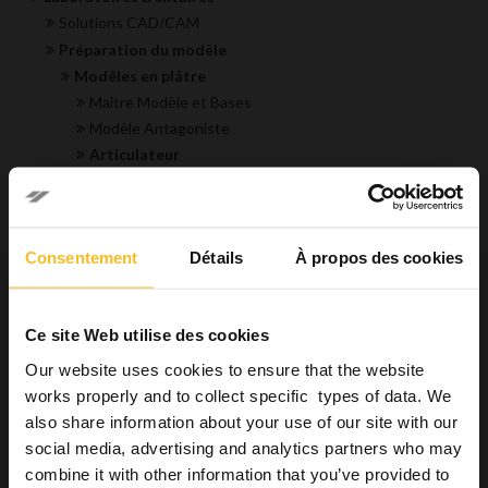
Solutions CAD/CAM
Préparation du modèle
Modêles en plâtre
Maître Modèle et Bases
Modèle Antagoniste
Articulateur
Modèle Orthodontique
Clés d'enregistrement
Duplication
Consentement
Détails
À propos des cookies
Reproduction gingivale
Préparation de la prothèse
Hygiène
Ce site Web utilise des cookies
Industrie
Bien-être
Our website uses cookies to ensure that the website
works properly and to collect specific types of data. We
also share information about your use of our site with our
Rechercher un produit
social media, advertising and analytics partners who may
combine it with other information that you’ve provided to