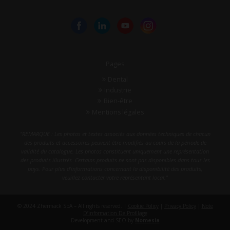
Pages
Dental
Industrie
Bien-être
Mentions légales
"REMARQUE : Les photos et textes associés aux données techniques de chacun
des produits et accessoires peuvent être modifiés au cours de la période de
validité du catalogue. Les photos constituent uniquement une représentation
des produits illustrés. Certains produits ne sont pas disponibles dans tous les
pays. Pour plus d'informations concernant la disponibilité des produits,
veuillez contacter votre représentant local."
© 2024 Zhermack SpA – All rights reserved. |
Cookie Policy
|
Privacy Policy
|
Note
D’information De Profilage
Development and SEO by
Nomesia