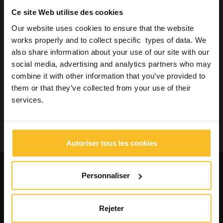
Bien-être
Ce site Web utilise des cookies
Our website uses cookies to ensure that the website
works properly and to collect specific types of data. We
Rechercher un produit
also share information about your use of our site with our
social media, advertising and analytics partners who may
combine it with other information that you’ve provided to
Recherche
them or that they’ve collected from your use of their
services.
Recherche
Autoriser tous les cookies
Demande des catalogues et des
Personnaliser
informations liées aux produits
Contactez-nous
Rejeter