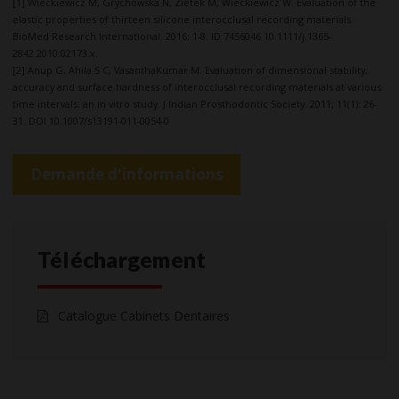
[1] Wieckiewicz M, Grychowska N, Zietek M, Wieckiewicz W. Evaluation of the
elastic properties of thirteen silicone interocclusal recording materials.
BioMed Research International. 2016; 1-8. ID 7456046 10.1111/j.1365-
2842.2010.02173.x.
[2] Anup G, Ahila S C, VasanthaKumar M. Evaluation of dimensional stability,
accuracy and surface hardness of interocclusal recording materials at various
time intervals: an in vitro study. J Indian Prosthodontic Society. 2011; 11(1): 26-
31. DOI 10.1007/s13191-011-0054-0
Demande d'informations
Téléchargement
Catalogue Cabinets Dentaires