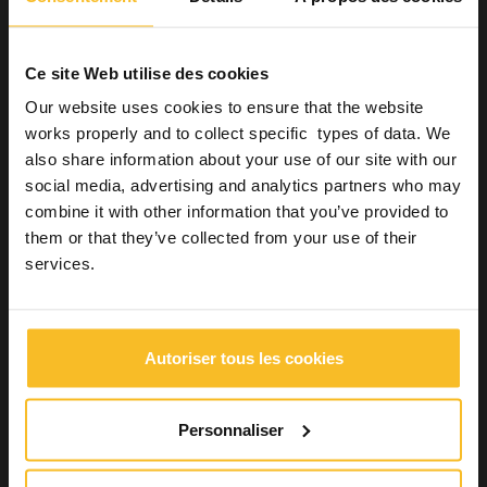
Empreinte de précision
Matrice transparente
Enregistrement occlusal
Ce site Web utilise des cookies
Silicones par addition pour l'enregistrement occlusal
Our website uses cookies to ensure that the website
pour de hautes performances
Silicones par addition pour l'enregistrement occlusal
works properly and to collect specific types of data. We
pour applications spéciales
also share information about your use of our site with our
Silicones par addition polyvalents pour l'enregistrement
social media, advertising and analytics partners who may
occlusal
combine it with other information that you’ve provided to
Accessoires
them or that they’ve collected from your use of their
Restaurations
services.
Hygiène
Équipements
Laboratoires Dentaires
Autoriser tous les cookies
Industrie
Bien-être
Personnaliser
Rechercher un produit