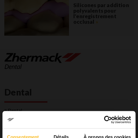
Silicones par addition
polyvalents pour
l'enregistrement
occlusal
»
Dental
Dental
Cabinets Dentaires
Systèmes pour la prise d’empreintes
Empreinte préliminaire
Consentement
Détails
À propos des cookies