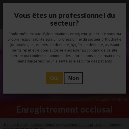
Vous êtes un professionnel du
Toggl
navig
secteur?
Conformément aux réglementations en vigueur, je déclare sous ma
propre responsabilité être un professionnel du secteur orthodontie
(odontologue, prothésiste dentaire, hygiéniste dentaire, assistant
dentaire) et être donc autorisé à accéder au contenu de ce site
Internet qui contient notamment des informations concernant des
biens dangereux pour la santé et la sécurité des patients.
Oui
Non
Enregistrement occlusal
Home
»
Dental
»
Cabinets Dentaires
»
Systèmes pour la prise d’empreintes
»
Enregistrement occlusal