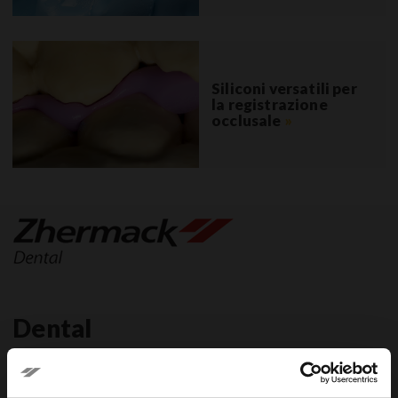
Siliconi versatili per
la registrazione
occlusale
»
Dental
Dental