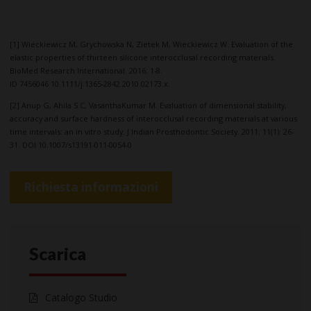
[1] Wieckiewicz M, Grychowska N, Zietek M, Wieckiewicz W. Evaluation of the
elastic properties of thirteen silicone interocclusal recording materials.
BioMed Research International. 2016; 1-8.
ID 7456046 10.1111/j.1365-2842.2010.02173.x.
[2] Anup G, Ahila S C, VasanthaKumar M. Evaluation of dimensional stability,
accuracy and surface hardness of interocclusal recording materials at various
time intervals: an in vitro study. J Indian Prosthodontic Society. 2011; 11(1): 26-
31. DOI 10.1007/s13191-011-0054-0
Richiesta informazioni
Scarica
Catalogo Studio