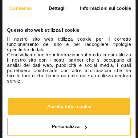
Studio
Consenso
Dettagli
Informazioni sui cookie
Sistemi per l'impronta
Impronta preliminare
Impronta di precisione
Questo sito web utilizza i cookie
Matrice trasparente
Registrazione occlusale
Il nostro sito web utilizza cookie per il corretto
funzionamento del sito e per raccogliere tipologie
Siliconi per la registrazione occlusale ad alta tecnologia
specifiche di dati.
per alte performance
Condividiamo inoltre informazioni sul modo in cui utilizza
Siliconi per la registrazione occlusale per applicazioni
il nostro sito con i nostri partner che si occupano di
analisi dei dati web, pubblicità e social media, i quali
speciali
potrebbero combinarle con altre informazioni che ha
Siliconi versatili per la registrazione occlusale
fornito loro o che hanno raccolto dal suo utilizzo dei loro
Accessori
servizi.
Conservativa
Igiene
Apparecchiature
Accetta tutti i cookie
Laboratorio
Industrial
Wellbeing
Personalizza