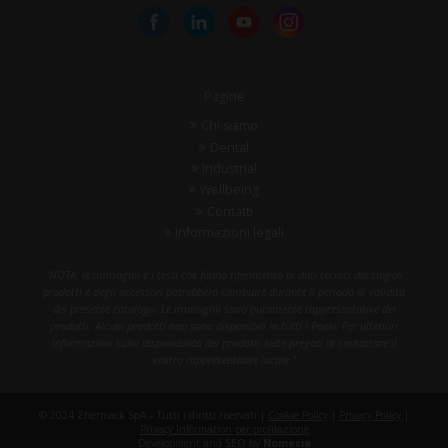
Pagine
Chi siamo
Dental
Industrial
Wellbeing
Contatti
Informazioni legali
"NOTA: le immagini e i testi che fanno riferimento ai dati tecnici dei singoli
prodotti e degli accessori potrebbero cambiare durante il periodo di validità
del presente catalogo. Le immagini sono puramente rappresentative dei
prodotti. Alcuni prodotti non sono disponibili in tutti i Paesi. Per ulteriori
informazioni sulla disponibilità dei prodotti siete pregati di contattare il
vostro rappresentante locale."
© 2024 Zhermack SpA – Tutti i diritti riservati |
Cookie Policy
|
Privacy Policy
|
Privacy Information per profilazione
Development and SEO by
Nomesia