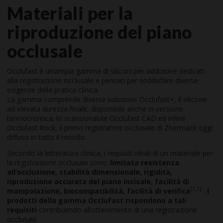
Materiali per la
riproduzione del piano
occlusale
Occlufast è un’ampia gamma di siliconi per addizione dedicati
alla registrazione occlusale e pensati per soddisfare diverse
esigenze della pratica clinica.
La gamma comprende diverse soluzioni: Occlufast+, il silicone
ad elevata durezza finale, disponibile anche in versione
termocromica; lo scansionabile Occlufast CAD ed infine
Occlufast Rock, il primo registratore occlusale di Zhermack oggi
diffuso in tutto il mondo.
Secondo la letteratura clinica, i requisiti ideali di un materiale per
la registrazione occlusale sono:
limitata resistenza
all’occlusione, stabilità dimensionale, rigidità,
riproduzione accurata del piano incisale, facilità di
[1,2]
manipolazione, biocompatibilità, facilità di verifica
.
I
prodotti della gamma Occlufast rispondono a tali
requisiti
contribuendo all’ottenimento di una registrazione
occlusale.