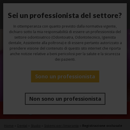
Sei un professionista del settore?
Toggl
navig
In ottemperanza con quanto previsto dalla normativa vigente,
dichiaro sotto la mia responsabilità di essere un professionista del
settore odontoiatrico (Odontoiatra, Odontotecnico, Igienista
dentale, Assistente alla poltrona) e di essere pertanto autorizzato a
prendere visione del contenuto di questo sito internet che riporta
anche notizie relative a beni pericolosi per la salute e la sicurezza
dei pazienti.
Sono un professionista
Non sono un professionista
Registrazione occlusale
Home
»
Dental
»
Studio
»
Sistemi per l'impronta
»
Registrazione occlusale