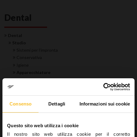
Dental
Dental
Studio
Sistemi per l'impronta
Conservativa
Igiene
Apparecchiature
Miscelatori per i sistemi d'impronta
Laboratorio
Industrial
Wellbeing
Consenso
Dettagli
Informazioni sui cookie
Ricerca prodotto
Questo sito web utilizza i cookie
Il nostro sito web utilizza cookie per il corretto