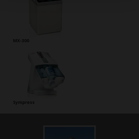
MX-300
Sympress