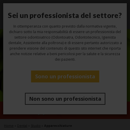
Sei un professionista del settore?
Toggl
navig
In ottemperanza con quanto previsto dalla normativa vigente,
dichiaro sotto la mia responsabilità di essere un professionista del
settore odontoiatrico (Odontoiatra, Odontotecnico, Igienista
dentale, Assistente alla poltrona) e di essere pertanto autorizzato a
prendere visione del contenuto di questo sito internet che riporta
anche notizie relative a beni pericolosi per la salute e la sicurezza
dei pazienti.
Sono un professionista
Non sono un professionista
Apparecchiature
Home
»
Dental
»
Studio
»
Apparecchiature