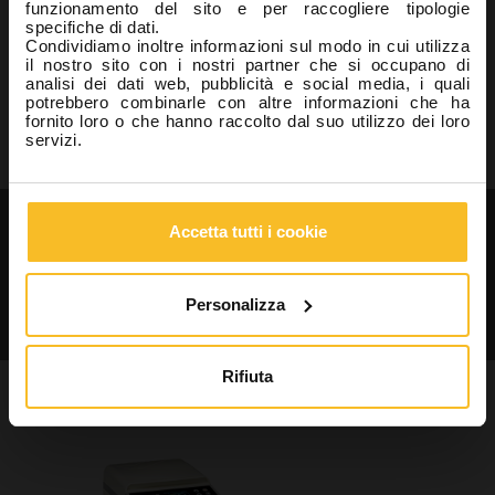
funzionamento del sito e per raccogliere tipologie
specifiche di dati.
Cerca
Condividiamo inoltre informazioni sul modo in cui utilizza
il nostro sito con i nostri partner che si occupano di
analisi dei dati web, pubblicità e social media, i quali
potrebbero combinarle con altre informazioni che ha
fornito loro o che hanno raccolto dal suo utilizzo dei loro
servizi.
Cerca
Richiedi cataloghi e
Accetta tutti i cookie
informazioni sui nostri prodotti
Personalizza
Contattaci
Rifiuta
Potrebbe interessarti anche