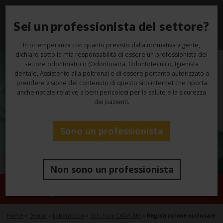
Sei un professionista del settore?
Toggl
navig
In ottemperanza con quanto previsto dalla normativa vigente,
dichiaro sotto la mia responsabilità di essere un professionista del
settore odontoiatrico (Odontoiatra, Odontotecnico, Igienista
dentale, Assistente alla poltrona) e di essere pertanto autorizzato a
prendere visione del contenuto di questo sito internet che riporta
anche notizie relative a beni pericolosi per la salute e la sicurezza
dei pazienti.
Sono un professionista
Non sono un professionista
Registrazione occlusale
Home
»
Dental
»
Laboratorio
»
Soluzioni CAD/CAM
»
Registrazione occlusale