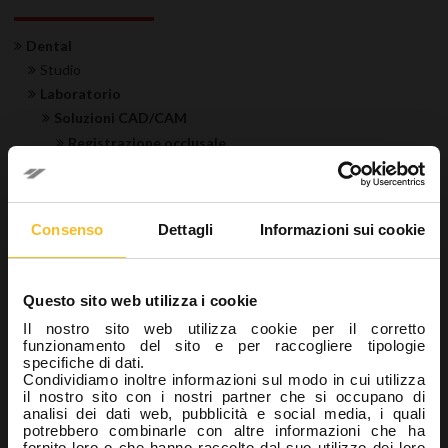
Dental
Studio
Laboratorio
Soluzioni CAD/CAM
Registrazione occlusale
Modelli in gesso
Riproduzione gengivale
Sviluppo modelli
Consenso
Dettagli
Informazioni sui cookie
Preparazione della protesi
Igiene
Industrial
Questo sito web utilizza i cookie
Wellbeing
Il nostro sito web utilizza cookie per il corretto
funzionamento del sito e per raccogliere tipologie
specifiche di dati.
Condividiamo inoltre informazioni sul modo in cui utilizza
Ricerca prodotto
il nostro sito con i nostri partner che si occupano di
analisi dei dati web, pubblicità e social media, i quali
potrebbero combinarle con altre informazioni che ha
fornito loro o che hanno raccolto dal suo utilizzo dei loro