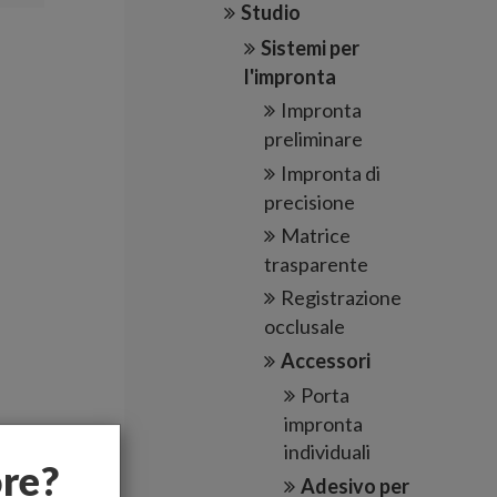
Studio
Sistemi per
l'impronta
Impronta
preliminare
Impronta di
precisione
Matrice
trasparente
Registrazione
occlusale
Accessori
Porta
impronta
individuali
ore?
Adesivo per