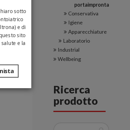
portaimpronta
hiaro sotto
Conservativa
ntoiatrico
Igiene
ltrona) e di
Apparecchiature
questo sito
Laboratorio
 salute e la
Industrial
Wellbeing
nista
Ricerca
prodotto
Cerca