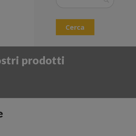
Cerca
stri prodotti
e