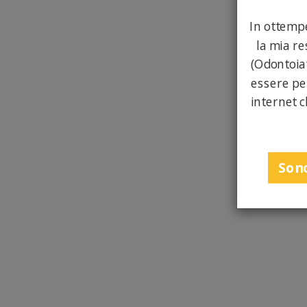
In ottempe
la mia re
(Odontoiat
essere pe
internet c
Sono