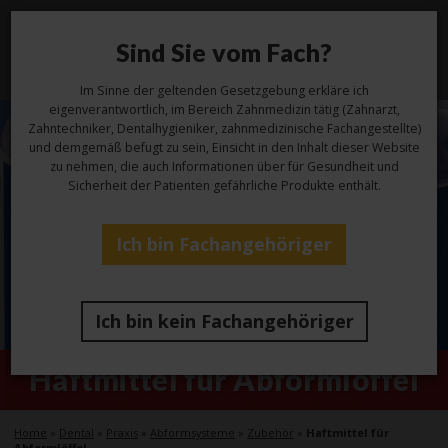
Sind Sie vom Fach?
Toggl
navig
Im Sinne der geltenden Gesetzgebung erkläre ich
eigenverantwortlich, im Bereich Zahnmedizin tätig (Zahnarzt,
Zahntechniker, Dentalhygieniker, zahnmedizinische Fachangestellte)
und demgemäß befugt zu sein, Einsicht in den Inhalt dieser Website
zu nehmen, die auch Informationen über für Gesundheit und
Sicherheit der Patienten gefährliche Produkte enthält.
Ich bin Fachangehöriger
Ich bin kein Fachangehöriger
Haftmittel für Abformlöffel
Home
»
Dental
»
Praxis
»
Abformsysteme
»
Zubehör
»
Haftmittel für
Abformlöffel