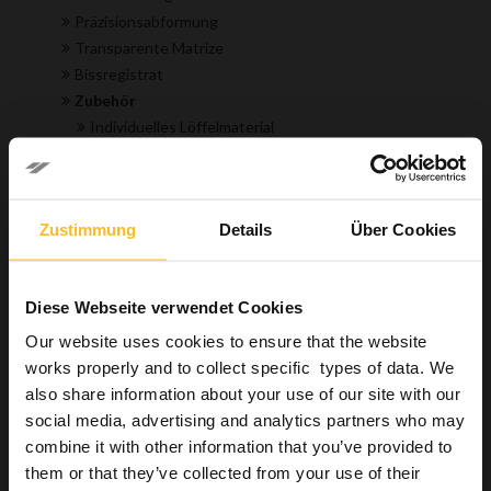
Präzisionsabformung
Transparente Matrize
Bissregistrat
Zubehör
Individuelles Löffelmaterial
Haftmittel für Abformlöffel
Restauration
Hygiene
Zustimmung
Details
Über Cookies
Maschinen
Labor
Industrie
Diese Webseite verwendet Cookies
Wellbeing
Our website uses cookies to ensure that the website
works properly and to collect specific types of data. We
Produktsuche
also share information about your use of our site with our
social media, advertising and analytics partners who may
combine it with other information that you’ve provided to
them or that they’ve collected from your use of their
Suchen