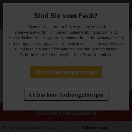
Sind Sie vom Fach?
Toggl
navig
Im Sinne der geltenden Gesetzgebung erkläre ich
eigenverantwortlich, im Bereich Zahnmedizin tätig (Zahnarzt,
Zahntechniker, Dentalhygieniker, zahnmedizinische Fachangestellte)
und demgemäß befugt zu sein, Einsicht in den Inhalt dieser Website
zu nehmen, die auch Informationen über für Gesundheit und
Sicherheit der Patienten gefährliche Produkte enthält.
Ich bin Fachangehöriger
Ich bin kein Fachangehöriger
Einbettmassen
Home
»
Dental
»
Labor
»
Prothesenherstellung
»
Einbettmassen