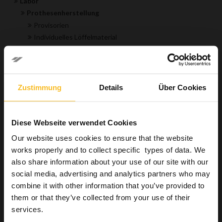
Labor
Prothesenherstellung
Provisorien
Individuelles Löffelmaterial
Einbettmassen
CAD/CAM-Lösungen
Modellherstellung
Hygiene
Zustimmung
Details
Über Cookies
Industrie
Wellbeing
Diese Webseite verwendet Cookies
Our website uses cookies to ensure that the website
Produktsuche
works properly and to collect specific types of data. We
also share information about your use of our site with our
social media, advertising and analytics partners who may
Suchen
combine it with other information that you’ve provided to
them or that they’ve collected from your use of their
services.