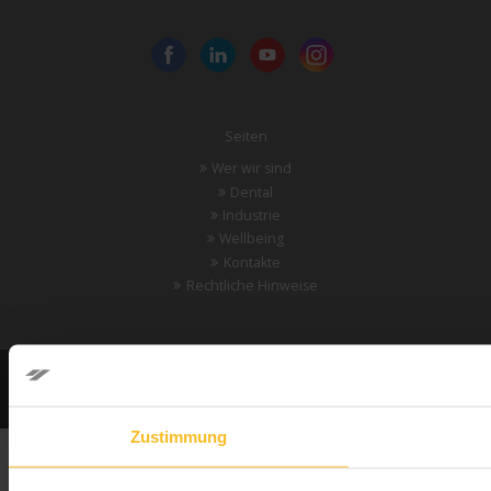
Seiten
Wer wir sind
Dental
Industrie
Wellbeing
Kontakte
Rechtliche Hinweise
© 2024 Zhermack SpA – Alle Rechte vorbehalten. |
Cookie-Richtlinie
|
Datenschutzerklaerung
|
Datenschutzinformationen fuer das profiling
Development and SEO by
Nomesia
Zustimmung