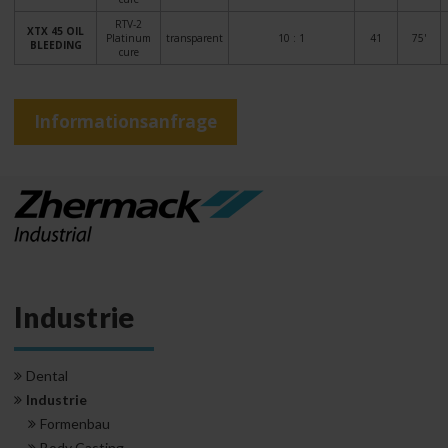
RTV-2
XTX 45 OIL
Platinum
transparent
10 : 1
41
75'
BLEEDING
cure
Informationsanfrage
Industrie
Dental
Industrie
Formenbau
Body Casting