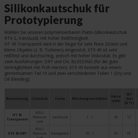
Silikonkautschuk für
Prototypierung
Wählen Sie unseren polymerisierbaren Platin-Silikonkautschuk
RTV-2, transluzid, mit hoher Reißfestigkeit.
HT 45 Transparent wird in der Regel für sehr feine Dicken und
kleine Objekte (z. B. Turbinen) eingesetzt. XTX 45 ist sehr
reißfest und durchsichtig, jedoch mit hoher Viskosität. Es gibt
zwei Ausführungen: DRY und OIL BLEEDING (für die gute
Verträglichkeit mit PUR-Harzen). XTX 45 besteht aus einem
gemeinsamen Teil 10 und zwei verschiedenen Teilen 1 (Dry und
Oil Bleeding).
WT
Härte
Bezeichnung
Chemisch
Farbe
Mischungsverhältnis
(bei
(shA)
23 °C)
RTV-2
HT 45
Platinum
transluzid
1 : 1
43
12'
Transparent
cure
RTV-2
XTX 45 DRY
Platinum
transparent
10 : 1
41
75'
cure