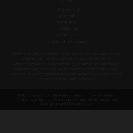
Seiten
Wer wir sind
Dental
Industrie
Wellbeing
Kontakte
Rechtliche Hinweise
"HINWEIS: Abbildungen und Texte, die sich auf die technischen Daten einzelner
Produkte und Zubehörteile beziehen, können sich während der
Gültigkeitsdauer dieses Katalogs ändern. Die Abbildungen sind ausschließlich
repräsentativ für die Produkte. Einige Produkte sind nicht in allen Ländern
erhältlich. Für weitere Informationen zur Produktverfügbarkeit wenden Sie sich
bitte an Ihre örtliche Handelsvertretung."
© 2024 Zhermack SpA – Alle Rechte vorbehalten. |
Cookie-Richtlinie
|
Datenschutzerklaerung
|
Datenschutzinformationen fuer das profiling
Development and SEO by
Nomesia