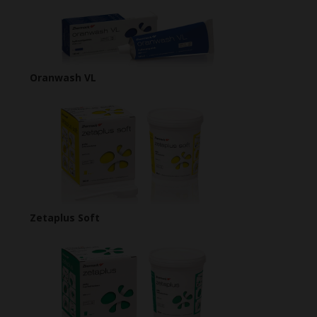
Oranwash VL
Zetaplus Soft