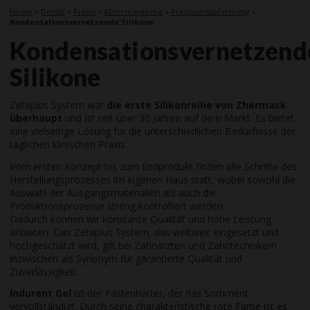
Home
»
Dental
»
Praxis
»
Abformsysteme
»
Präzisionsabformung
»
Kondensationsvernetzende Silikone
Kondensationsvernetzend
Silikone
Zetaplus System war
die erste Silikonreihe von Zhermack
überhaupt
und ist seit über 30 Jahren auf dem Markt. Es bietet
eine vielseitige Lösung für die unterschiedlichen Bedürfnisse der
täglichen klinischen Praxis.
Vom ersten Konzept bis zum Endprodukt finden alle Schritte des
Herstellungsprozesses im eigenen Haus statt, wobei sowohl die
Auswahl der Ausgangsmaterialien als auch die
Produktionsprozesse streng kontrolliert werden.
Dadurch können wir konstante Qualität und hohe Leistung
anbieten. Das Zetaplus System, das weltweit eingesetzt und
hochgeschätzt wird, gilt bei Zahnärzten und Zahntechnikern
inzwischen als Synonym für garantierte Qualität und
Zuverlässigkeit.
Indurent Gel
ist der Pastenhärter, der das Sortiment
vervollständigt. Durch seine charakteristische rote Farbe ist es