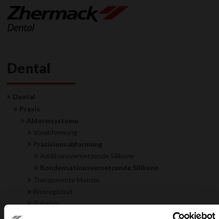
Dental
Dental
Praxis
Abformsysteme
Vorabformung
Präzisionsabformung
Additionsvernetzende Silikone
Kondensationsvernetzende Silikone
Transparente Matrize
Bissregistrat
Zubehör
Restauration