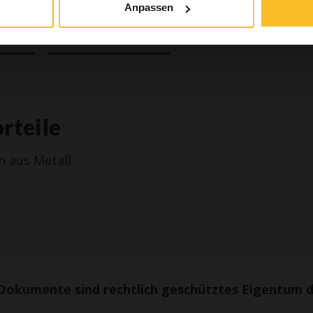
Anpassen
cht
Download
rteile
n aus Metall
Dokumente sind rechtlich geschütztes Eigentum 