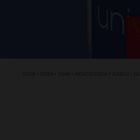
Home
»
Dental
»
Praxis
»
Abformsysteme
»
Zubehör
»
Haf