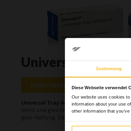
Universal Tray Ad
Zustimmung
Im Sinne
Bereich
Informationsanfrage
Diese Webseite verwendet 
zahnmediz
Our website uses cookies to 
in den I
Universal Tray Adhesive
ist ein spezifische
information about your use of
Gesundh
leicht und gleichmäßig auf metallische Abf
other information that you’ve
gute Haftung. Das Lösungsmittel verflüchtig
Ich b