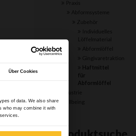
Praxis
Abformsysteme
Zubehör
Individuelles
Löffelmaterial
Abformlöffel
Gingivaretraktion
Haftmittel
Über Cookies
für
rtlich, im
Abformlöffel
gieniker,
Industrie
, Einsicht
types of data. We also share
n über für
Wellbeing
sich
ers who may combine it with
 enthält.
r
 services.
Produktsuche
öriger