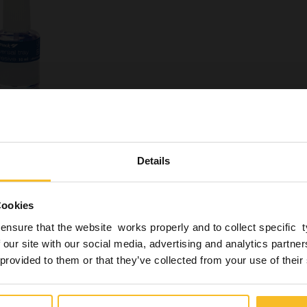
Sind Sie vom Fach?
hesive
Details
 der geltenden Gesetzgebung erkläre ich eigenverantwo
 Zahnmedizin tätig (Zahnarzt, Zahntechniker, Dentalhy
Cookies
inische Fachangestellte) und demgemäß befugt zu sein
ensure that the website works properly and to collect specific 
nhalt dieser Website zu nehmen, die auch Informatione
s Haftmittel für A-Silikone im Abformlöffel. Es lässt 
 our site with our social media, advertising and analytics partn
eit und Sicherheit der Patienten gefährliche Produkte
ormungslöffel aufstreichen und besitzt dann ein seh
 provided to them or that they’ve collected from your use of their
t sich schnell.
in Fachangehöriger
Ich bin kein Fachangeh