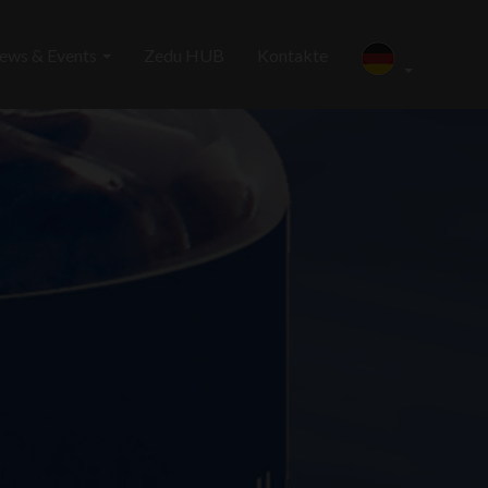
ews & Events
Zedu HUB
Kontakte