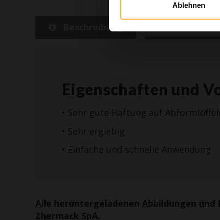
Ablehnen
Beschreibung
Detailansi
Eigenschaften und Vo
• Sehr gute Haftung auf Abformlöffel
• Sehr ergiebig
• Einfache und schnelle Anwendung
Alle heruntergeladenen Abbildungen und 
Zhermack SpA.