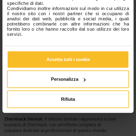
specifiche di dati.
obiettivi.
Condividiamo inoltre informazioni sul modo in cui utilizza
Needs è un pensiero costante
il nostro sito con i nostri partner che si occupano di
analisi dei dati web, pubblicità e social media, i quali
I nostri clienti richiedono risposte semplici e soluzioni affidabili.
potrebbero combinarle con altre informazioni che ha
fornito loro o che hanno raccolto dal suo utilizzo dei loro
servizi.
Tre divisioni, un’unica
visione
Accetta tutti i cookie
Dental, Industrial, Wellbeing.
Personalizza
Tre divisioni, per rispondere sempre al mercato con
soluzioni d’eccellenza. Per il settore dentale, per molteplici
applicazioni nei settore industriale, per la cosmesi e la cura della
Rifiuta
persona.
Zhermack Dental.
Il settore dentale rappresenta il core
business di Zhermack, con un’offerta completa di
soluzioni dedicate ai professionisti di questo mondo.