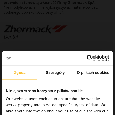
prawnie i stanowią własność firmy Zhermack SpA.
Nie modyfikować ani nie wykorzystywać materiałów bez
podanego dopisku („Courtesy of ...”).
Dental
Dental
Zgoda
Szczegóły
O plikach cookies
Pracownia techniczno-dentystyczna
Rozwiązania CAD/CAM
Niniejsza strona korzysta z plików cookie
Modele gipsowe
Odwzorowanie tkanki dziąsłowej
Our website uses cookies to ensure that the website
Rejestracja zgryzu
works properly and to collect specific types of data. We
Uzupełnienia stałe
also share information about your use of our site with our