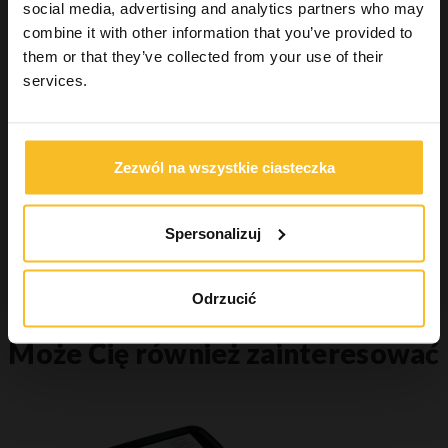
Industrial
social media, advertising and analytics partners who may
Wellbeing
combine it with other information that you’ve provided to
them or that they’ve collected from your use of their
services.
Wyszukiwanie produktu
Zezwól na wszystkie ciasteczka
Szukaj
Spersonalizuj
Szukaj
Odrzucić
Może Cię również zainteresować