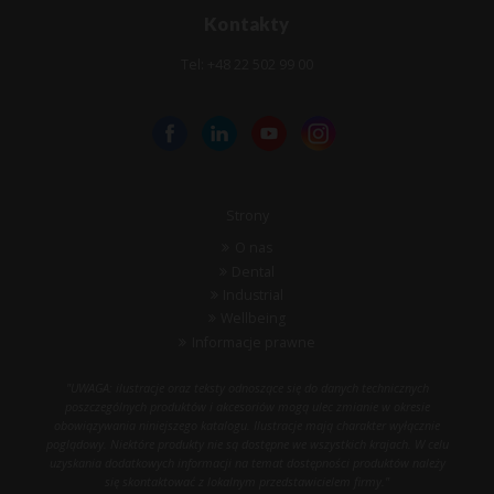
Kontakty
Tel: +48 22 502 99 00
Strony
O nas
Dental
Industrial
Wellbeing
Informacje prawne
"UWAGA: ilustracje oraz teksty odnoszące się do danych technicznych
poszczególnych produktów i akcesoriów mogą ulec zmianie w okresie
obowiązywania niniejszego katalogu. Ilustracje mają charakter wyłącznie
poglądowy. Niektóre produkty nie są dostępne we wszystkich krajach. W celu
uzyskania dodatkowych informacji na temat dostępności produktów należy
się skontaktować z lokalnym przedstawicielem firmy."