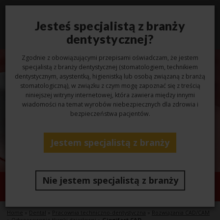
Jesteś specjalistą z branży
Toggl
navig
dentystycznej?
Zgodnie z obowiązującymi przepisami oświadczam, że jestem
specjalistą z branży dentystycznej (stomatologiem, technikiem
dentystycznym, asystentką, higienistką lub osobą związaną z branżą
stomatologiczną), w związku z czym mogę zapoznać się z treścią
niniejszej witryny internetowej, która zawiera między innymi
wiadomości na temat wyrobów niebezpiecznych dla zdrowia i
bezpieczeństwa pacjentów.
Jestem specjalistą z branży
Nie jestem specjalistą z branży
Gingifast CAD
Home
»
Dental
»
Pracownia techniczno-dentystyczna
»
Rozwiązania CAD/CAM
»
Odwzorowanie tkanki dziąsłowej
»
Gingifast CAD