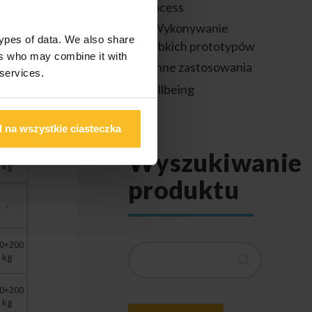
process
Big
Wykonywanie
pack
types of data. We also share
szybkich prototypów
ers who may combine it with
0+200
Inne zastosowania
 services.
kg
Wellbeing
0+200
kg
 na wszystkie ciasteczka
Wyszukiwanie
0+200
kg
produktu
-
0+200
Szukaj
kg
0+200
kg