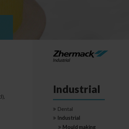
z
Industrial
),
Dental
Industrial
Mould making