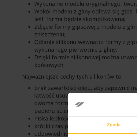
Wykonanie modelu oryginalnego, tworz
Wokół modelu z gliny odlewa się gips, 
jeśli forma będzie skomplikowana;
Zdjęcie formy gipsowej z modelu z glin
zniszczeniu;
Odlanie silikonu wewnątrz formy z gip
wykonanego pierwotnie z gliny;
Dzięki formie silikonowej można utwo
końcowych.
Najważniejsze cechy tych silikonów to:
brak zawartości oleju, aby zapewnić 
łatwość usuwania nadmiaru silikonu, j
dwoma formami połowicznymi z gipsu. 
papieru ściernego, dlatego silikon musi
niska lepkość;
Zgoda
krótki czas polimeryzacji;
odpowiednie właściwości mechaniczne