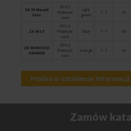
RTV-2
ZA 35 Mould
light
Platinum
1 : 1
35
Fast
green
cure
RTV-2
ZA 50 LT
Platinum
blue
1 : 1
50
cure
RTV-2
ZA 50 MOULD
Platinum
orange
1 : 1
50
ORANGE
cure
Prośba o udzielenie informacji
Zamów katal