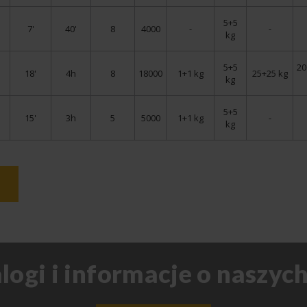
5+5
7'
40'
8
4000
-
-
kg
5+5
20
18'
4h
8
18000
1+1 kg
25+25 kg
kg
5+5
15'
3h
5
5000
1+1 kg
-
kg
ogi i informacje o naszyc