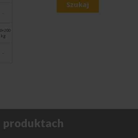
Szukaj
-
0+200
kg
-
h produktach