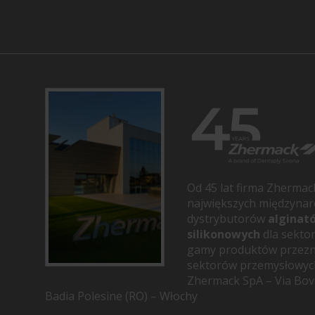
Od 45 lat firma Zhermac
największych międzyna
dystrybutorów
alginat
silikonowych
dla sektor
gamy produktów przezn
sektorów przemysłowych
Zhermack SpA – Via Bov
Badia Polesine (RO) – Włochy