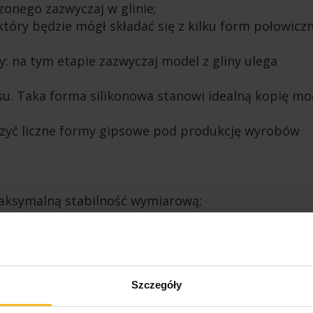
onego zazwyczaj w glinie;
który będzie mógł składać się z kilku form połowicz
y: na tym etapie zazwyczaj model z gliny ulega
su. Taka forma silikonowa stanowi idealną kopię mo
rzyć liczne formy gipsowe pod produkcję wyrobów
maksymalną stabilność wymiarową;
aki powstaje zwłaszcza w liniach podziału pomiędzy
Silikon można usunąć przy użyciu mikrosilnika lub
 być łatwy do frezowania (easy to trim);
Szczegóły
.