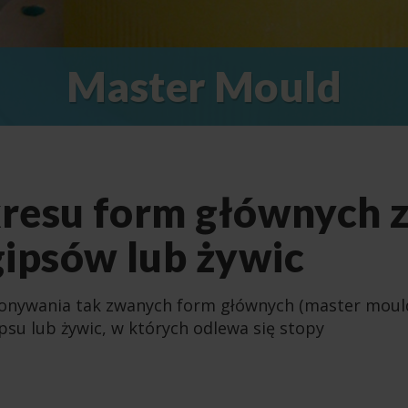
Master Mould
kresu form głównych 
ipsów lub żywic
konywania tak zwanych form głównych (master mould
su lub żywic, w których odlewa się stopy