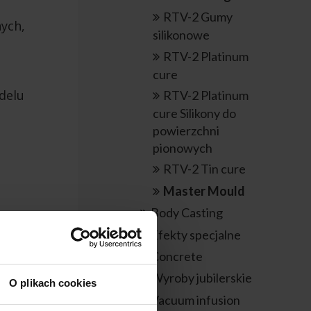
RTV-2 Gumy
nych,
silikonowe
RTV-2 Platinum
cure
delu
RTV-2 Platinum
cure Silikony do
powierzchni
pionowych
RTV-2 Tin cure
Master Mould
Body Casting
Efekty specjalne
Concrete
Wyroby jubilerskie
O plikach cookies
Vacuum infusion