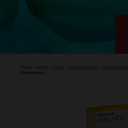
Home
»
Dental
»
Praxis
»
Abformsysteme
»
Präzisionsab
Monophase