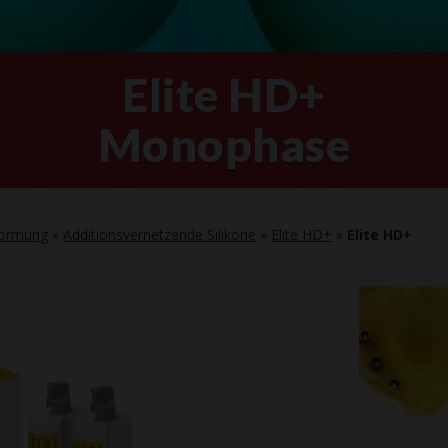
Elite HD+
Monophase
formung
»
Additionsvernetzende Silikone
»
Elite HD+
»
Elite HD+