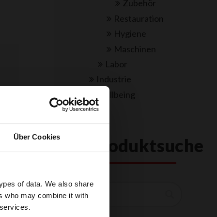
Zubehör
Restauration
Hygiene
Maschinen
Labor
Industrie
Wellbeing
Über Cookies
Produktsuche
rtlich, im
gieniker,
, Einsicht
types of data. We also share
n über für
Suchen
ers who may combine it with
 enthält.
 services.