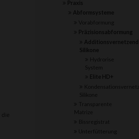
Praxis
Abformsysteme
Vorabformung
Präzisionsabformung
Additionsvernetzen
Silikone
Hydrorise
System
Elite HD+
Kondensationsvernet
Silikone
Transparente
Matrize
 die
Bissregistrat
Unterfütterung