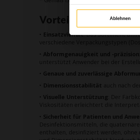
* Gemäß ISO 4823
Ich b
Vorteile
Ablehnen
•
Einsatzvielfalt
: Das Sortiment umfa
verschiedene Verpackungstypen (Dose
•
Abformgenauigkeit und -präzision
unterstützt Anwender bei der Erstel
•
Genaue und zuverlässige Abform
•
Dimensionsstabilität
auch nach der
•
Visuelle Unterstützung
: Der Farbk
Viskositäten erleichtert die Interpr
•
Sicherheit für Patienten und Anw
Desinfektionsmitteln, die quaternär
enthalten, desinfiziert werden, ohne
und Dimensionsstabilität hierdurch 