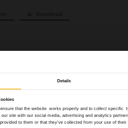
cht
Download
n
Sind Sie vom Fach?
Details
 der geltenden Gesetzgebung erkläre ich eigenverantwo
 Zahnmedizin tätig (Zahnarzt, Zahntechniker, Dentalhy
9 %*
Cookies
inische Fachangestellte) und demgemäß befugt zu sein
 Tagen*
ensure that the website works properly and to collect specific 
nhalt dieser Website zu nehmen, die auch Informatione
 our site with our social media, advertising and analytics partn
eit und Sicherheit der Patienten gefährliche Produkte
 provided to them or that they’ve collected from your use of their