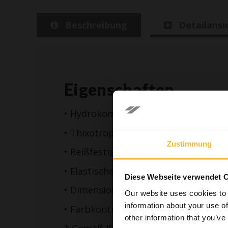
Beschreibung
Detailansi
Eigenschaften
• Hydrokompatibilität der Materialie
• Thixotropie
Zustimmung
• Reißfestigkeit
Im Sinne
Bereich
• Elastische Rückstellfähigkeit von 9
Diese Webseite verwendet 
zahnmediz
• Dimensionsstabilität von bis zu 15
Our website uses cookies to 
in den I
information about your use of
• Farbkontrast
Gesundh
other information that you’ve