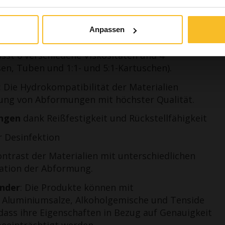
in Fachangehöriger
Ich bin kein Fachangeh
Anpassen
sst 6 verschiedene Viskositäten und 4
n, Tuben und 1:1- und 5:1-Kartuschen).
: Die Hydrokompatibilität der Materialien
lung von Abformungen mit höchster Qualität.
ungen
dank Reißfestigkeit und Rückstellfähigkeit
 Desinfektion
ontrast der Materialien mit unterschiedlichen
etation der Abformung.
ender
: Die Produkte können mit
e Aluminiumsalze, Alkoholgemische und Tenside
 dass ihre Eigenschaften in Bezug auf Genauigkeit
beeinträchtigt werden.