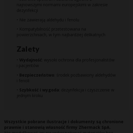
najnowszymi normami europejskimi w zakresie
dezynfekcji
• Nie zawierają aldehydu i fenolu
• Kompatybilność przetestowana na
powierzchniach, w tym najbardziej delikatnych
Zalety
•
Wydajność
: wysoki ochrona dla profesjonalistów
i pacjentów
•
Bezpieczeństwo
: środek pozbawiony aldehydów
i fenoli
•
Szybkość i wygoda
: dezynfekcja i czyszczenie w
jednym kroku
Wszystkie pobrane ilustracje i dokumenty są chronione
prawnie i stanowią własność firmy Zhermack SpA.
Nie modyfikować ani nie wykorzystywać materiałów bez