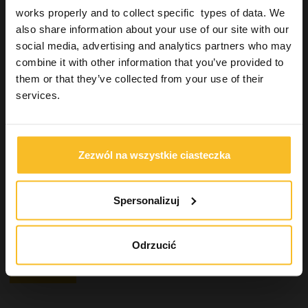
works properly and to collect specific types of data. We
Produkty jednorazowego użytku
also share information about your use of our site with our
Dłonie
social media, advertising and analytics partners who may
Pracownia techniczno-dentystyczna
combine it with other information that you’ve provided to
Uzupełnienia stałe
them or that they’ve collected from your use of their
Industrial
services.
Wellbeing
Wyszukiwanie produktu
Zezwól na wszystkie ciasteczka
Spersonalizuj
Szukaj
Odrzucić
Szukaj