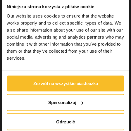
Transparentne formy silikonowe
Niniejsza strona korzysta z plików cookie
Rejestracja zgryzu
Our website uses cookies to ensure that the website
Podścielenia
works properly and to collect specific types of data. We
Akcesoria do wycisków
also share information about your use of our site with our
Odbudowa estetyczna
social media, advertising and analytics partners who may
Urządzenia
combine it with other information that you’ve provided to
Higiena
them or that they’ve collected from your use of their
Pracownia techniczno-dentystyczna
services.
Uzupełnienia stałe
Industrial
Wellbeing
Zezwól na wszystkie ciasteczka
Wyszukiwanie produktu
Spersonalizuj
Szukaj
Odrzucić