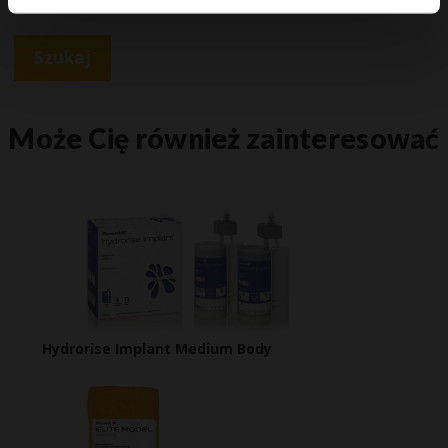
Szukaj
Może Cię również zainteresować
Hydrorise Implant Medium Body