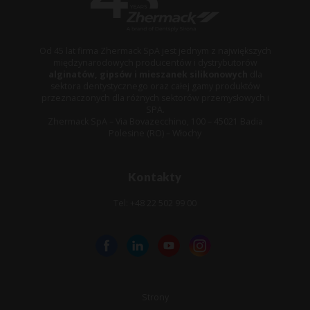
Od 45 lat firma Zhermack SpA jest jednym z największych
międzynarodowych producentów i dystrybutorów
alginatów, gipsów i mieszanek silikonowych
dla
sektora dentystycznego oraz całej gamy produktów
przeznaczonych dla różnych sektorów przemysłowych i
SPA.
Zhermack SpA – Via Bovazecchino, 100 – 45021 Badia
Polesine (RO) – Włochy
Kontakty
Tel: +48 22 502 99 00
Strony