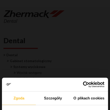
Dental
Dental
Gabinet stomatologiczny
Systemy wyciskowe
Wycisk wstępny
Wycisk roboczy
Masa silikonowa typu A
Hydrorise System
Elite HD+
Zgoda
Szczegóły
O plikach cookies
Elite P&P
Masa silikonowa typu C