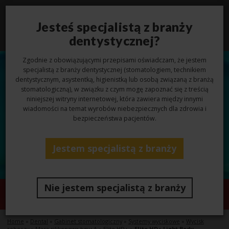
Jesteś specjalistą z branży
Toggl
navig
dentystycznej?
Zgodnie z obowiązującymi przepisami oświadczam, że jestem
specjalistą z branży dentystycznej (stomatologiem, technikiem
dentystycznym, asystentką, higienistką lub osobą związaną z branżą
stomatologiczną), w związku z czym mogę zapoznać się z treścią
niniejszej witryny internetowej, która zawiera między innymi
wiadomości na temat wyrobów niebezpiecznych dla zdrowia i
bezpieczeństwa pacjentów.
Jestem specjalistą z branży
Nie jestem specjalistą z branży
Elite HD+ Light Body
Home
»
Dental
»
Gabinet stomatologiczny
»
Systemy wyciskowe
»
Wycisk
roboczy
»
Masa silikonowa typu A
»
Elite HD+
»
Elite HD+ Light Body