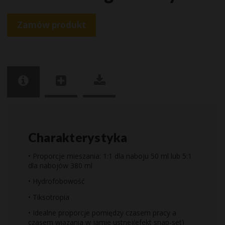
Zamów produkt
Charakterystyka
• Proporcje mieszania: 1:1 dla naboju 50 ml lub 5:1
dla nabojów 380 ml
• Hydrofobowość
• Tiksotropia
• Idealne proporcje pomiędzy czasem pracy a
czasem wiązania w jamie ustnej(efekt snap-set)