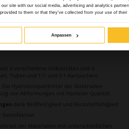
9 %*
 our site with our social media, advertising and analytics partn
eit und Sicherheit der Patienten gefährliche Produkte
 provided to them or that they’ve collected from your use of their
 Tagen*
in Fachangehöriger
Ich bin kein Fachangeh
Anpassen
sst 6 verschiedene Viskositäten und 4
n, Tuben und 1:1- und 5:1-Kartuschen).
: Die Hydrokompatibilität der Materialien
lung von Abformungen mit höchster Qualität.
ungen
dank Reißfestigkeit und Rückstellfähigkeit
 Desinfektion
ontrast der Materialien mit unterschiedlichen