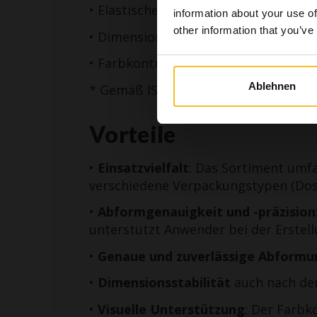
• Elastische Rückstellfähigkeit von 9
information about your use of
Gesundh
other information that you’ve
• Dimensionsstabilität von bis zu 15
• Farbkontrast
Ich b
Ablehnen
* Gemäß ISO 4823
Vorteile
•
Einsatzvielfalt
: Das Sortiment umfa
verschiedene Verpackungstypen (Dose
•
Abformgenauigkeit und -präzision
unterstützt Anwender bei der Erstel
•
Genaue und zuverlässige Abform
•
Dimensionsstabilität
auch nach der
•
Visuelle Unterstützung
: Der Farbk