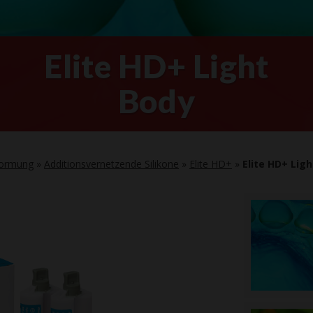
Elite HD+ Light
Body
formung
»
Additionsvernetzende Silikone
»
Elite HD+
»
Elite HD+ Ligh