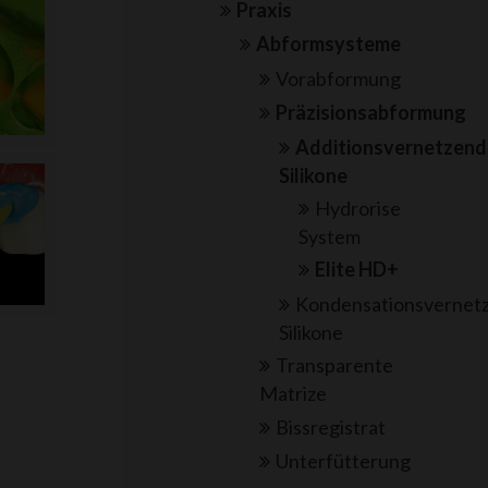
Praxis
Abformsysteme
Vorabformung
Präzisionsabformung
Additionsvernetzen
Silikone
Hydrorise
System
Elite HD+
Kondensationsvernet
Silikone
Transparente
Matrize
Bissregistrat
Unterfütterung