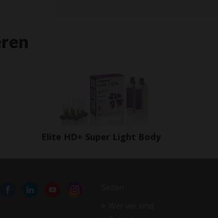
eren
Elite HD+ Super Light Body
Seiten
Wer wir sind