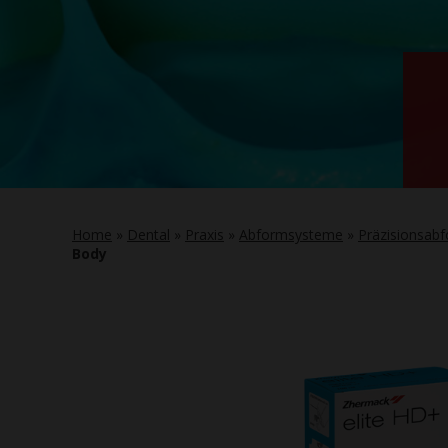
Home
»
Dental
»
Praxis
»
Abformsysteme
»
Präzisionsab
Body