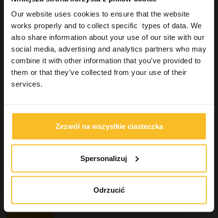
Podścielenia
Our website uses cookies to ensure that the website
Akcesoria do wycisków
works properly and to collect specific types of data. We
Odbudowa estetyczna
also share information about your use of our site with our
Urządzenia
social media, advertising and analytics partners who may
Higiena
combine it with other information that you’ve provided to
Pracownia techniczno-dentystyczna
them or that they’ve collected from your use of their
Uzupełnienia stałe
services.
Industrial
Wellbeing
Zezwól na wszystkie ciasteczka
Wyszukiwanie produktu
Spersonalizuj
Szukaj
Odrzucić