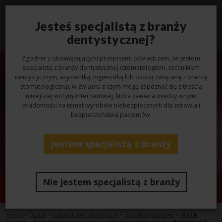
Jesteś specjalistą z branży
Toggl
navig
dentystycznej?
Zgodnie z obowiązującymi przepisami oświadczam, że jestem
specjalistą z branży dentystycznej (stomatologiem, technikiem
dentystycznym, asystentką, higienistką lub osobą związaną z branżą
stomatologiczną), w związku z czym mogę zapoznać się z treścią
niniejszej witryny internetowej, która zawiera między innymi
wiadomości na temat wyrobów niebezpiecznych dla zdrowia i
bezpieczeństwa pacjentów.
Jestem specjalistą z branży
Nie jestem specjalistą z branży
Hydrogum 5
Home
»
Dental
»
Gabinet stomatologiczny
»
Systemy wyciskowe
»
Wycisk
wstępny
»
Masy alginatowe o wysokiej stabilności wymiarowej
»
Hydrogum 5