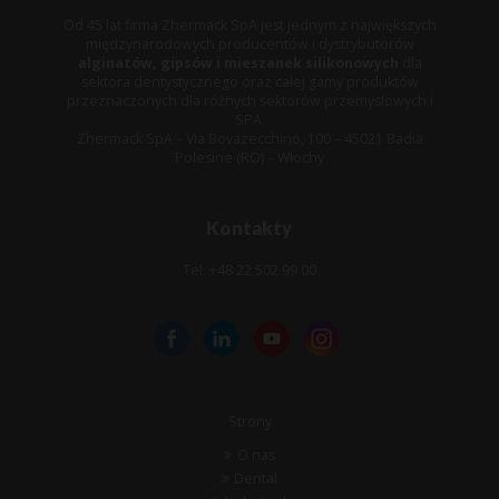
Od 45 lat firma Zhermack SpA jest jednym z największych
międzynarodowych producentów i dystrybutorów
alginatów, gipsów i mieszanek silikonowych
dla
sektora dentystycznego oraz całej gamy produktów
przeznaczonych dla różnych sektorów przemysłowych i
SPA.
Zhermack SpA – Via Bovazecchino, 100 – 45021 Badia
Polesine (RO) – Włochy
Kontakty
Tel: +48 22 502 99 00
Strony
O nas
Dental