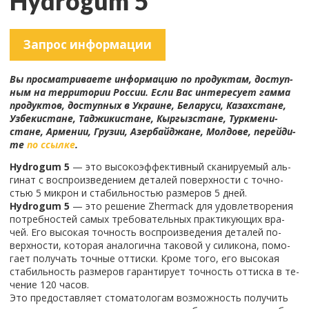
Hydrogum 5
За­прос ин­фор­ма­ции
Вы про­смат­ри­ва­е­те ин­фор­ма­цию по про­дук­там, до­ступ­
ным на тер­ри­то­рии Рос­сии. Если Вас ин­те­ре­су­ет гамма
про­дук­тов, до­ступ­ных в Укра­ине, Бе­ла­ру­си, Ка­зах­стане,
Уз­бе­ки­стане, Та­джи­ки­стане, Кыр­гыз­стане, Турк­ме­ни­
стане, Ар­ме­нии, Гру­зии, Азер­бай­джане, Мол­до­ве, пе­рей­ди­
те
по ссыл­ке
.
Hydrogum 5
— это вы­со­ко­эф­фек­тив­ный ска­ни­ру­е­мый аль­
ги­нат с вос­про­из­ве­де­ни­ем де­та­лей по­верх­но­сти с точ­но­
стью 5 мик­рон и ста­биль­но­стью раз­ме­ров 5 дней.
Hydrogum 5
— это ре­ше­ние Zhermack для удо­вле­тво­ре­ния
по­треб­но­стей самых тре­бо­ва­тель­ных прак­ти­ку­ю­щих вра­
чей. Его вы­со­кая точ­ность вос­про­из­ве­де­ния де­та­лей по­
верх­но­сти, ко­то­рая ана­ло­гич­на та­ко­вой у си­ли­ко­на, по­мо­
га­ет по­лу­чать точ­ные от­тис­ки. Кроме того, его вы­со­кая
ста­биль­ность раз­ме­ров га­ран­ти­ру­ет точ­ность от­тис­ка в те­
че­ние 120 часов.
Это предо­став­ля­ет сто­ма­то­ло­гам воз­мож­ность по­лу­чить