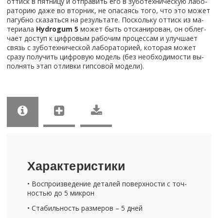
от­тиск в пят­ни­цу и от­пра­вить его в зу­бо­тех­ни­че­скую ла­бо­
ра­то­рию даже во втор­ник, не опа­са­ясь того, что это может
па­губ­но ска­зать­ся на ре­зуль­та­те. По­сколь­ку от­тиск из ма­
те­ри­а­ла
Hydrogum 5
может быть от­ска­ни­ро­ван, он об­лег­
ча­ет до­ступ к циф­ро­вым ра­бо­чим про­цес­сам и улуч­ша­ет
связь с зу­бо­тех­ни­че­ской ла­бо­ра­то­ри­ей, ко­то­рая может
сразу по­лу­чить циф­ро­вую мо­дель (без необ­хо­ди­мо­сти вы­
пол­нять этап от­лив­ки гип­со­вой мо­де­ли).
Ха­рак­те­ри­сти­ки
• Вос­про­из­ве­де­ние де­та­лей по­верх­но­сти с точ­
но­стью до 5 мик­рон
• Ста­биль­ность раз­ме­ров – 5 дней