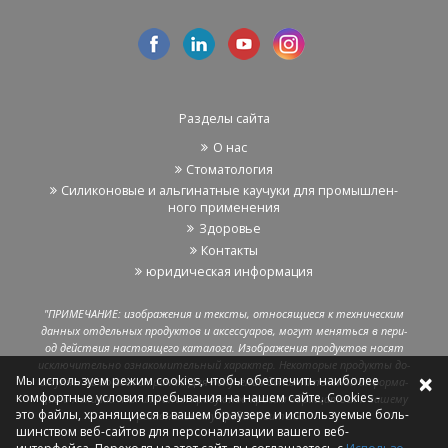
Раз­де­лы сайта
О нас
Сто­ма­то­ло­гия
Си­ли­ко­но­вые и аль­ги­нат­ные ка­у­чу­ки для про­мыш­лен­
но­го при­ме­не­ния
Здо­ро­вье
Кон­так­ты
юри­ди­че­ская ин­фор­ма­ция
"ПРИ­МЕ­ЧА­НИЕ: изоб­ра­же­ния и тек­сты, от­но­ся­щи­е­ся к тех­ни­че­ским
дан­ных от­дель­ных про­дук­тов и ак­сес­су­а­ров, могут ме­нять­ся в пе­ри­
од дей­ствия на­сто­я­ще­го ка­та­ло­га. Изоб­ра­же­ния про­дук­тов носят
ис­клю­чи­тель­но озна­ко­ми­тель­ный ха­рак­тер. Неко­то­рые про­дук­ты до­
×
Мы ис­поль­зу­ем режим cookies, чтобы обес­пе­чить наи­бо­лее
ступ­ны не во всех стра­нах. Для по­лу­че­ния до­пол­ни­тель­ной ин­фор­ма­
ком­форт­ные усло­вия пре­бы­ва­ния на нашем сайте. Cookies -
ции о на­ли­чии тех или иных про­дук­тов про­сим об­ра­щать­ся к ва­ше­му
это файлы, хра­ня­щи­е­ся в вашем бра­у­зе­ре и ис­поль­зу­е­мые боль­
ре­ги­о­наль­но­му пред­ста­ви­те­лю."
шин­ством веб-​сайтов для пер­со­на­ли­за­ции ва­ше­го веб-​