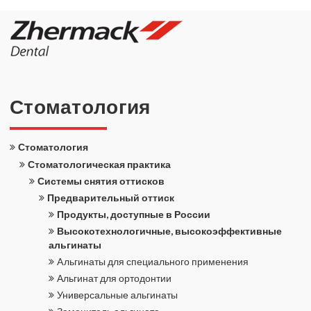
Сто­ма­то­ло­гия
Сто­ма­то­ло­гия
Сто­ма­то­ло­ги­че­ская прак­ти­ка
Си­сте­мы сня­тия от­тис­ков
Пред­ва­ри­тель­ный от­тиск
Про­дук­ты, до­ступ­ные в Рос­сии
Вы­со­ко­тех­но­ло­гич­ные, вы­со­ко­эф­фек­тив­ные
аль­ги­на­ты
Aльгинаты для спе­ци­аль­но­го при­ме­не­ния
Аль­ги­нат для ор­то­дон­тии
Уни­вер­саль­ные аль­ги­на­ты