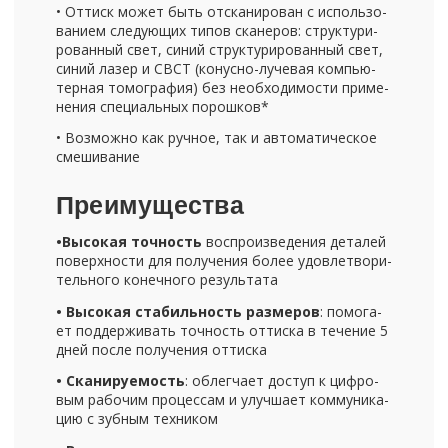
• От­тиск может быть от­ска­ни­ро­ван с ис­поль­зо­
ва­ни­ем сле­ду­ю­щих типов ска­не­ров: струк­ту­ри­
ро­ван­ный свет, синий струк­ту­ри­ро­ван­ный свет,
синий лазер и CBCT (конусно-​лучевая ком­пью­
тер­ная то­мо­гра­фия) без необ­хо­ди­мо­сти при­ме­
не­ния спе­ци­аль­ных по­рош­ков*
• Воз­мож­но как руч­ное, так и ав­то­ма­ти­че­ское
сме­ши­ва­ние
Пре­иму­ще­ства
•Вы­со­кая точ­ность
вос­про­из­ве­де­ния де­та­лей
по­верх­но­сти для по­лу­че­ния более удо­вле­тво­ри­
тель­но­го ко­неч­но­го ре­зуль­та­та
• Вы­со­кая ста­биль­ность раз­ме­ров
: по­мо­га­
ет под­дер­жи­вать точ­ность от­тис­ка в те­че­ние 5
дней после по­лу­че­ния от­тис­ка
• Ска­ни­ру­е­мость
: об­лег­ча­ет до­ступ к циф­ро­
вым ра­бо­чим про­цес­сам и улуч­ша­ет ком­му­ни­ка­
цию с зуб­ным тех­ни­ком