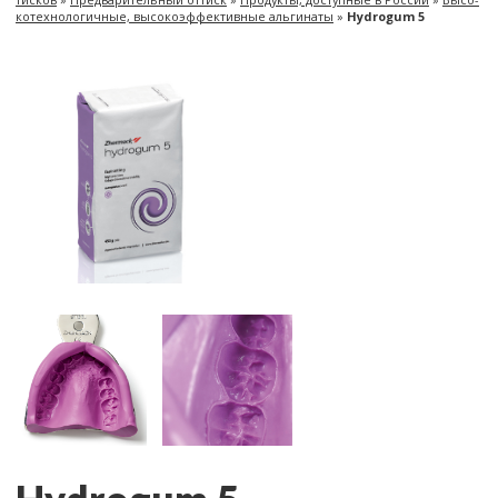
ко­тех­но­ло­гич­ные, вы­со­ко­эф­фек­тив­ные аль­ги­на­ты
»
Hydrogum 5