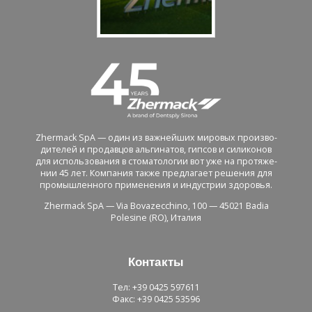
Zhermack SpA — один из важ­ней­ших ми­ро­вых про­из­во­
ди­те­лей и про­дав­цов аль­ги­на­тов, гип­сов и си­ли­ко­нов
для ис­поль­зо­ва­ния в сто­ма­то­ло­гии вот уже на про­тя­же­
нии 45 лет. Ком­па­ния также пред­ла­га­ет ре­ше­ния для
про­мыш­лен­но­го при­ме­не­ния и ин­ду­стрии здо­ро­вья.
Zhermack SpA — Via Bovazecchino, 100 — 45021 Badia
Polesine (RO), Ита­лия
Кон­так­ты
Тел: +39 0425 597611
Факс: +39 0425 53596