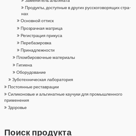
За­ме­ни­тель аль­ги­на­та
Про­дук­ты, до­ступ­ные в дру­гих рус­ско­го­во­ря­щих стра­
нах
Ос­нов­ной от­тиск
Про­зрач­ная мат­ри­ца
Ре­ги­стра­ция при­ку­са
Пе­ре­ба­зи­ров­ка
При­над­леж­но­сти
Плом­би­ро­воч­ные ма­те­ри­а­лы
Ги­ги­е­на
Обо­ру­до­ва­ние
Зу­бо­тех­ни­че­ская ла­бо­ра­то­рия
По­сто­ян­ные ре­став­ра­ции
Си­ли­ко­но­вые и аль­ги­нат­ные ка­у­чу­ки для про­мыш­лен­но­го
при­ме­не­ния
Здо­ро­вье
Поиск про­дук­та