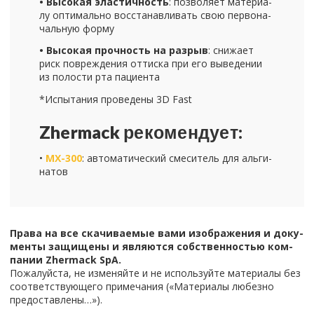
• Вы­со­кая эла­стич­ность
: поз­во­ля­ет ма­те­ри­а­
лу оп­ти­маль­но вос­ста­нав­ли­вать свою пер­во­на­
чаль­ную форму
• Вы­со­кая проч­ность на раз­рыв
: сни­жа­ет
риск по­вре­жде­ния от­тис­ка при его вы­ве­де­нии
из по­ло­сти рта па­ци­ен­та
*Ис­пы­та­ния про­ве­де­ны 3D Fast
Zhermack ре­ко­мен­ду­ет:
•
MX-300
: ав­то­ма­ти­че­ский сме­си­тель для аль­ги­
на­тов
Права на все ска­чи­ва­е­мые вами изоб­ра­же­ния и до­ку­
мен­ты за­щи­ще­ны и яв­ля­ют­ся соб­ствен­но­стью ком­
па­нии Zhermack SpA.
По­жа­луй­ста, не из­ме­няй­те и не ис­поль­зуй­те ма­те­ри­а­лы без
со­от­вет­ству­ю­ще­го при­ме­ча­ния («Ма­те­ри­а­лы лю­без­но
предо­став­ле­ны…»).