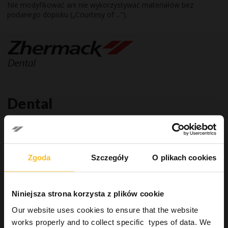
Nie modyfikować ani nie wykorzystywać materiałów bez
podanego dopisku („Courtesy of ...”).
Dental
Dental
Gabinet stomatologiczny
Zgoda
Szczegóły
O plikach cookies
Systemy wyciskowe
Wycisk wstępny
Masy alginatowe o wysokiej stabilności wymiarowej
Niniejsza strona korzysta z plików cookie
Bardzo precyzyjna masa alginatowa
Alternatywa mas alginatowych
Our website uses cookies to ensure that the website
Uniwersalne masy alginatowe
works properly and to collect specific types of data. We