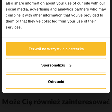
Masa alginatowa dla ortodontów
also share information about your use of our site with our
Uzupełnienia stałe
social media, advertising and analytics partners who may
Industrial
combine it with other information that you’ve provided to
Wellbeing
them or that they’ve collected from your use of their
services.
Wyszukiwanie produktu
Zezwól na wszystkie ciasteczka
Szukaj
Spersonalizuj
Szukaj
Odrzucić
Może Cię również zainteresować