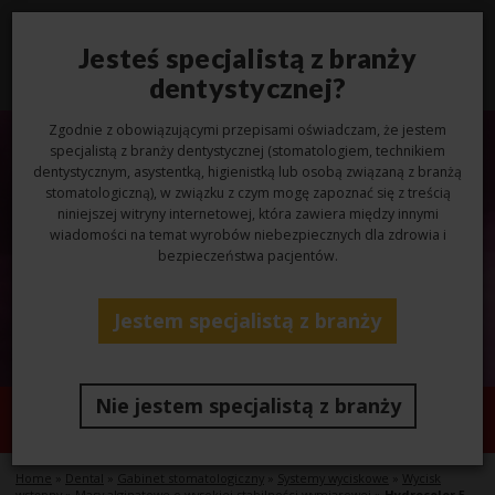
Jesteś specjalistą z branży
Toggl
navig
dentystycznej?
Zgodnie z obowiązującymi przepisami oświadczam, że jestem
specjalistą z branży dentystycznej (stomatologiem, technikiem
dentystycznym, asystentką, higienistką lub osobą związaną z branżą
stomatologiczną), w związku z czym mogę zapoznać się z treścią
niniejszej witryny internetowej, która zawiera między innymi
wiadomości na temat wyrobów niebezpiecznych dla zdrowia i
bezpieczeństwa pacjentów.
Jestem specjalistą z branży
Nie jestem specjalistą z branży
Hydrocolor 5
Home
»
Dental
»
Gabinet stomatologiczny
»
Systemy wyciskowe
»
Wycisk
wstępny
»
Masy alginatowe o wysokiej stabilności wymiarowej
»
Hydrocolor 5