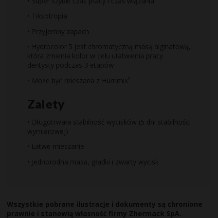
• Super szybki czas pracy i czas wiązania
• Tiksotropia
• Przyjemny zapach
• Hydrocolor 5 jest chromatyczną masą alginatową,
która zmienia kolor w celu ułatwienia pracy
dentysty podczas 3 etapów
• Może być mieszana z Hurrimix²
Zalety
• Długotrwała stabilność wycisków (5 dni stabilności
wymiarowej)
• Łatwe mieszanie
• Jednorodna masa, gładki i zwarty wycisk
Wszystkie pobrane ilustracje i dokumenty są chronione
prawnie i stanowią własność firmy Zhermack SpA.