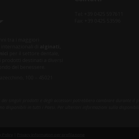
Tel: +39 0425 597611
Fax: +39 0425 53596
ni tra i maggiori
 internazionali di
alginati,
nici
per il settore dentale,
 prodotti destinati a diversi
 mondo del benessere.
azecchino, 100 – 45021
ci dei singoli prodotti e degli accessori potrebbero cambiare durante il 
disponibili in tutti i Paesi. Per ulteriori informazioni sulla disponibili
y Policy
|
Privacy Information per profilazione