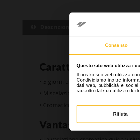
Se
Descrizione
Dettaglio
In ottempe
Consenso
la mia re
(Odontoiat
Caratteristiche
Questo sito web utilizza i c
essere pe
Il nostro sito web utilizza coo
internet c
Condividiamo inoltre informaz
• 5 giorni di stabilità dimensionale
dati web, pubblicità e socia
raccolto dal suo utilizzo dei l
• Miscelazione manuale o automatica
• Cromatico
Sono
Rifiuta
Vantaggi
• La variazione cromatica guida visiva