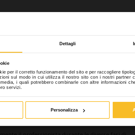
i un professionista del sett
Scarica
ranza con quanto previsto dalla normativa vigente, dic
Dettagli
sponsabilità di essere un professionista del settore odo
ra, Odontotecnico, Igienista dentale, Assistente alla po
ookie
rtanto autorizzato a prendere visione del contenuto di 
kie per il corretto funzionamento del sito e per raccogliere tipolog
he riporta anche notizie relative a beni pericolosi per la
ioni sul modo in cui utilizza il nostro sito con i nostri partner 
l media, i quali potrebbero combinarle con altre informazioni ch
sicurezza dei pazienti.
oro servizi.
 un professionista
Non sono un professio
Personalizza
A
mente il professionista durante le diverse fasi di