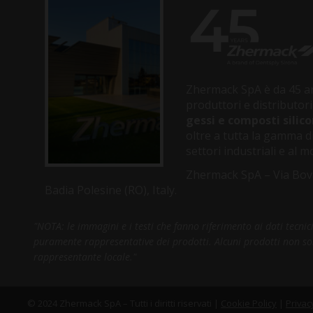
Zhermack SpA è da 45 an
produttori e distributori
gessi e composti silico
oltre a tutta la gamma di
settori industriali e al
Zhermack SpA – Via Bov
Badia Polesine (RO), Italy.
"NOTA: le immagini e i testi che fanno riferimento ai dati tecni
puramente rappresentative dei prodotti. Alcuni prodotti non sono 
rappresentante locale."
© 2024 Zhermack SpA – Tutti i diritti riservati |
Cookie Policy
|
Privac