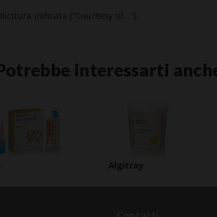
dicitura indicata (“Courtesy of…”).
Potrebbe interessarti anch
p
Algitray
Contatti