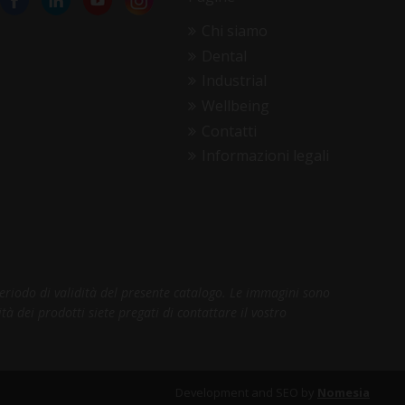
Chi siamo
Dental
Industrial
Wellbeing
Contatti
Informazioni legali
periodo di validità del presente catalogo. Le immagini sono
tà dei prodotti siete pregati di contattare il vostro
Development and SEO by
Nomesia