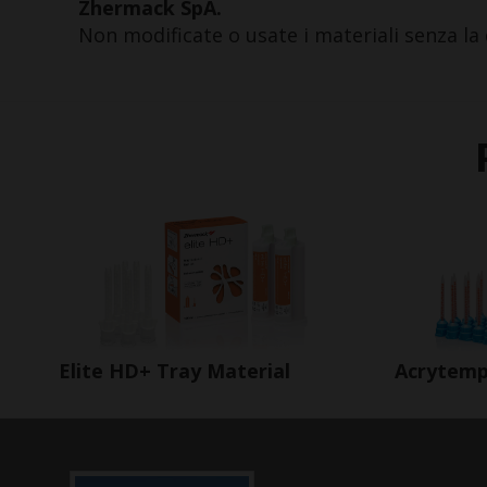
Zhermack SpA.
Non modificate o usate i materiali senza la 
Elite HD+ Tray Material
Acrytem