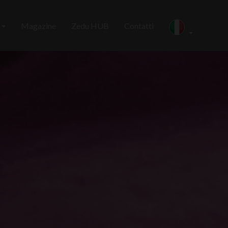
i
Magazine
Zedu HUB
Contatti