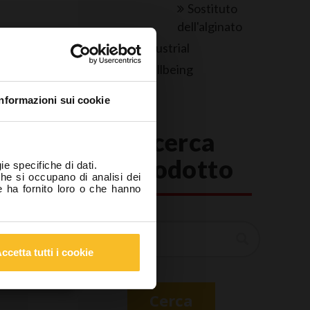
Sostituto
dell'alginato
Industrial
ore?
Wellbeing
hiaro sotto
Informazioni sui cookie
ntoiatrico
Ricerca
ltrona) e di
questo sito
prodotto
ie specifiche di dati.
 salute e la
che si occupano di analisi dei
e ha fornito loro o che hanno
Cerca
nista
ccetta tutti i cookie
Cerca