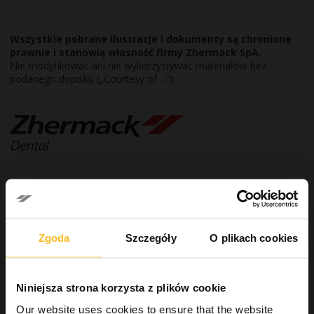
Wszystkie pobrane ilustracje i dokumenty są chronione
prawnie i stanowią własność firmy Zhermack SpA.
Nie modyfikować ani nie wykorzystywać materiałów bez
podanego dopisku („Courtesy of ...”).
Dental
Zgoda
Szczegóły
O plikach cookies
Dental
Gabinet stomatologiczny
Systemy wyciskowe
Niniejsza strona korzysta z plików cookie
Wycisk roboczy
Our website uses cookies to ensure that the website
Masa silikonowa typu A