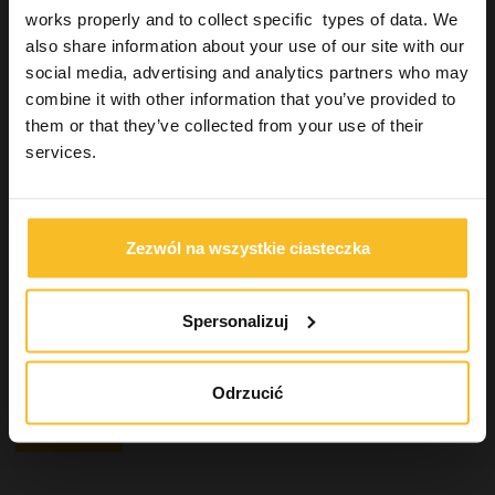
works properly and to collect specific types of data. We
Hydrorise System
also share information about your use of our site with our
Hydrorise
social media, advertising and analytics partners who may
Hydrorise Implant
combine it with other information that you’ve provided to
Uzupełnienia stałe
them or that they’ve collected from your use of their
Industrial
services.
Wellbeing
Wyszukiwanie produktu
Zezwól na wszystkie ciasteczka
Spersonalizuj
Szukaj
Odrzucić
Szukaj