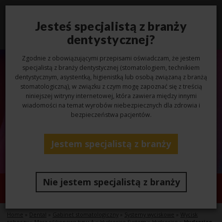
Jesteś specjalistą z branży
Toggl
navig
dentystycznej?
Zgodnie z obowiązującymi przepisami oświadczam, że jestem
specjalistą z branży dentystycznej (stomatologiem, technikiem
dentystycznym, asystentką, higienistką lub osobą związaną z branżą
stomatologiczną), w związku z czym mogę zapoznać się z treścią
niniejszej witryny internetowej, która zawiera między innymi
wiadomości na temat wyrobów niebezpiecznych dla zdrowia i
bezpieczeństwa pacjentów.
Jestem specjalistą z branży
Nie jestem specjalistą z branży
Hydrorise Putty
Home
»
Dental
»
Gabinet stomatologiczny
»
Systemy wyciskowe
»
Wycisk
roboczy
»
Masa silikonowa typu A
»
Hydrorise System
»
Hydrorise
»
Hydrorise