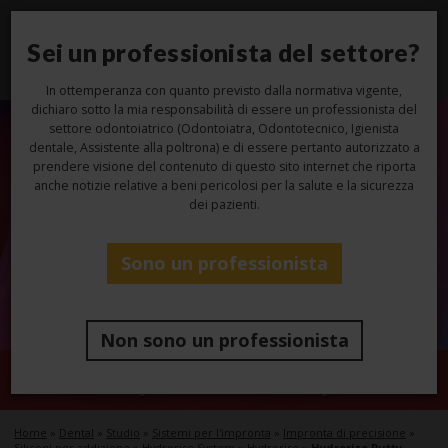
Sei un professionista del settore?
Toggl
navig
In ottemperanza con quanto previsto dalla normativa vigente,
dichiaro sotto la mia responsabilità di essere un professionista del
settore odontoiatrico (Odontoiatra, Odontotecnico, Igienista
dentale, Assistente alla poltrona) e di essere pertanto autorizzato a
prendere visione del contenuto di questo sito internet che riporta
anche notizie relative a beni pericolosi per la salute e la sicurezza
dei pazienti.
Sono un professionista
Non sono un professionista
Hydrorise Putty
Home
»
Dental
»
Studio
»
Sistemi per l'impronta
»
Impronta di precisione
»
Siliconi per addizione
»
Hydrorise System
»
Hydrorise
»
Hydrorise Putty