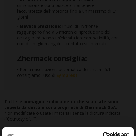
dimensionale contribuisce a mantenere
l’accuratezza dell’impronta fino a un massimo di 21
giorni
•
Elevata precisione
: i fluidi di Hydrorise
raggiungono fino a 5 micron di riproduzione del
dettaglio ed hanno un’elevata idrocompatibilità, con
uno dei migliori angoli di contatto sul mercato
Zhermack consiglia:
• Per la miscelazione automatica dei sistemi 5:1
consigliamo l’uso di
Sympress
Tutte le immagini e i documenti che scaricate sono
coperti da diritti e sono proprietà di Zhermack SpA.
Non modificate o usate i materiali senza la dicitura indicata
(“Courtesy of…”).