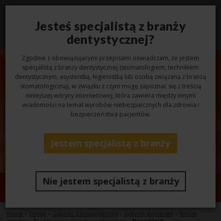
Jesteś specjalistą z branży
Toggl
navig
dentystycznej?
Zgodnie z obowiązującymi przepisami oświadczam, że jestem
specjalistą z branży dentystycznej (stomatologiem, technikiem
dentystycznym, asystentką, higienistką lub osobą związaną z branżą
stomatologiczną), w związku z czym mogę zapoznać się z treścią
niniejszej witryny internetowej, która zawiera między innymi
wiadomości na temat wyrobów niebezpiecznych dla zdrowia i
bezpieczeństwa pacjentów.
Jestem specjalistą z branży
Nie jestem specjalistą z branży
Neocolloid
Home
»
Dental
»
Gabinet stomatologiczny
»
Systemy wyciskowe
»
Wycisk
wstępny
»
Bardzo precyzyjna masa alginatowa
»
Neocolloid