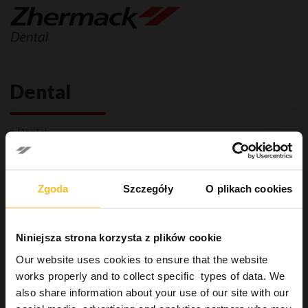
Dental
Dental
Gabinet stomatologiczny
Systemy wyciskowe
Wycisk wstępny
Zgoda
Szczegóły
O plikach cookies
Masy alginatowe o wysokiej stabilności wymiarowej
Bardzo precyzyjna masa alginatowa
Alternatywa mas alginatowych
Niniejsza strona korzysta z plików cookie
Uniwersalne masy alginatowe
Our website uses cookies to ensure that the website
Masa alginatowa dla ortodontów
works properly and to collect specific types of data. We
Uzupełnienia stałe
also share information about your use of our site with our
Industrial