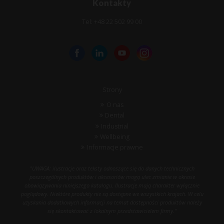
Kontakty
Tel: +48 22 502 99 00
Strony
O nas
Dental
Industrial
Wellbeing
Informacje prawne
"UWAGA: ilustracje oraz teksty odnoszące się do danych technicznych
poszczególnych produktów i akcesoriów mogą ulec zmianie w okresie
obowiązywania niniejszego katalogu. Ilustracje mają charakter wyłącznie
poglądowy. Niektóre produkty nie są dostępne we wszystkich krajach. W celu
uzyskania dodatkowych informacji na temat dostępności produktów należy
się skontaktować z lokalnym przedstawicielem firmy."