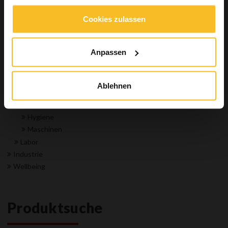
Alginate für spezielle Anwendungen
Vielseitige Alginate
Cookies zulassen
Alginatersatz
Präzisionsabformung
Anpassen
Transparente Matrize
Bissregistrat
Unterfütterung
Ablehnen
Zubehör
Restauration
Hygiene
Maschinen
Labor
Industrie
Wellbeing
Produktsuche