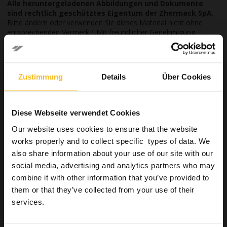
Alle heruntergeladenen Abbildungen und Dokumente
sind rechtlich geschütztes Eigentum der Zhermack SpA.
Bitte ändern oder verwenden Sie dieses Material nicht ohne
entsprechenden Vermerk („Mit freundlicher Genehmigung
von...“).
Zustimmung
Details
Über Cookies
Diese Webseite verwendet Cookies
Dental
Our website uses cookies to ensure that the website
works properly and to collect specific types of data. We
also share information about your use of our site with our
Dental
social media, advertising and analytics partners who may
Praxis
combine it with other information that you’ve provided to
Abformsysteme
them or that they’ve collected from your use of their
Vorabformung
services.
Grundlegende Alginate
Leistungsstarke High-Tech-Alginate