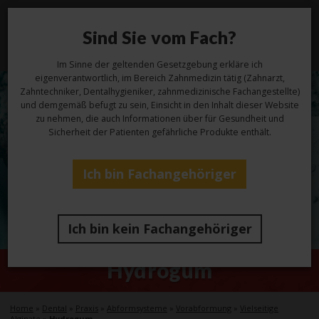
Sind Sie vom Fach?
Toggl
navig
Im Sinne der geltenden Gesetzgebung erkläre ich
eigenverantwortlich, im Bereich Zahnmedizin tätig (Zahnarzt,
Zahntechniker, Dentalhygieniker, zahnmedizinische Fachangestellte)
und demgemäß befugt zu sein, Einsicht in den Inhalt dieser Website
zu nehmen, die auch Informationen über für Gesundheit und
Sicherheit der Patienten gefährliche Produkte enthält.
Ich bin Fachangehöriger
Ich bin kein Fachangehöriger
Hydrogum
Home
»
Dental
»
Praxis
»
Abformsysteme
»
Vorabformung
»
Vielseitige
Alginate
»
Hydrogum