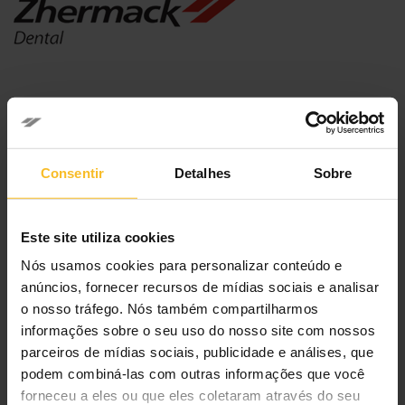
Dental
Dental
Consentir
Detalhes
Sobre
Consultório
Sistemas de moldagem
Silicones para moldagem
Este site utiliza cookies
Alginatos para moldagem
Nós usamos cookies para personalizar conteúdo e
Registro oclusal
anúncios, fornecer recursos de mídias sociais e analisar
Matriz transparente
o nosso tráfego. Nós também compartilharmos
Restaurações temporárias
informações sobre o seu uso do nosso site com nossos
Laboratório
parceiros de mídias sociais, publicidade e análises, que
podem combiná-las com outras informações que você
forneceu a eles ou que eles coletaram através do seu