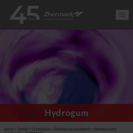
Toggl
navig
Hydrogum
Home
»
Dental
»
Consultório
»
Sistemas de moldagem
»
Alginatos para
moldagem
»
Hydrogum