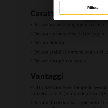
Sono
Rifiuta
Caratteristiche
• Resistenza ad allungamento e allo s
• Elevata riproduzione del dettaglio
• Elevata fluidità
• Elevata stabilità dimensionale nel 
• Elevato recupero elastico
Vantaggi
• Ottimizzazione dei tempi di lavora
con idrocolloidi (tempo di presa 10:0
• Possibilità di duplicare più volte il