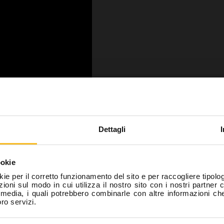
i un professionista del sett
ranza con quanto previsto dalla normativa vigente, dic
Dettagli
sponsabilità di essere un professionista del settore odo
ra, Odontotecnico, Igienista dentale, Assistente alla po
ookie
rtanto autorizzato a prendere visione del contenuto di 
kie per il corretto funzionamento del sito e per raccogliere tipolog
he riporta anche notizie relative a beni pericolosi per la
ioni sul modo in cui utilizza il nostro sito con i nostri partner 
Scarica
l media, i quali potrebbero combinarle con altre informazioni ch
sicurezza dei pazienti.
oro servizi.