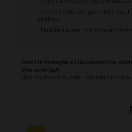
tempo e all’elevato recupero elastico
• Compatibilità con gessi, resine poliu
ad alcool
• Fluidità elevata: non occorre misce
Tutte le immagini e i documenti che scaric
Zhermack SpA.
Non modificate o usate i materiali senza la 