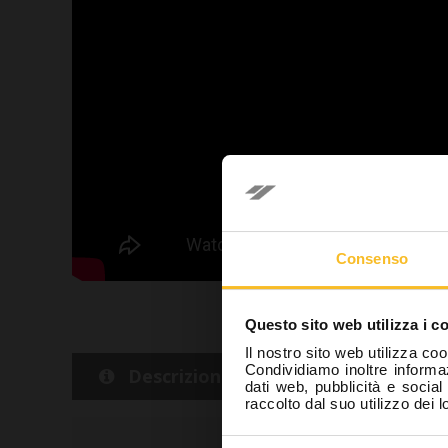
Se
In ottempe
Consenso
la mia re
(Odontoiat
Questo sito web utilizza i c
essere pe
Il nostro sito web utilizza coo
internet c
Condividiamo inoltre informaz
Descrizione
Dettaglio
dati web, pubblicità e socia
raccolto dal suo utilizzo dei l