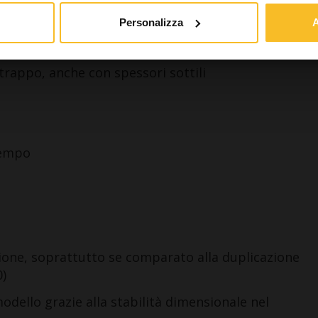
 un professionista
Non sono un professio
Personalizza
A
trappo, anche con spessori sottili
tempo
zione, soprattutto se comparato alla duplicazione
0)
 modello grazie alla stabilità dimensionale nel