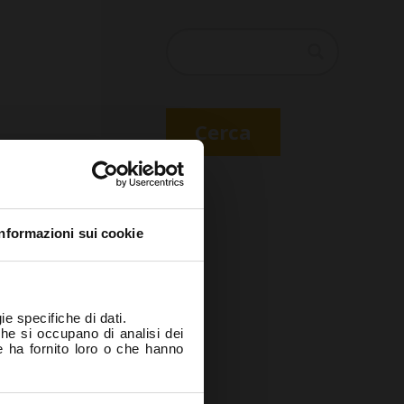
Cerca
Cerca
ore?
hiaro sotto
Informazioni sui cookie
ntoiatrico
ltrona) e di
questo sito
ie specifiche di dati.
 salute e la
che si occupano di analisi dei
e ha fornito loro o che hanno