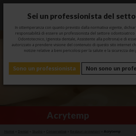
Sei un professionista del sett
Toggl
navig
In ottemperanza con quanto previsto dalla normativa vigente, dichiar
responsabilità di essere un professionista del settore odontoiatrico
Odontotecnico, Igienista dentale, Assistente alla poltrona) e di ess
autorizzato a prendere visione del contenuto di questo sito internet c
notizie relative a beni pericolosi per la salute e la sicurezza dei 
Sono un professionista
Non sono un profe
Acrytemp
Home
»
Dental
»
Studio
»
Conservativa
»
Restauri provvisori
»
Acrytemp