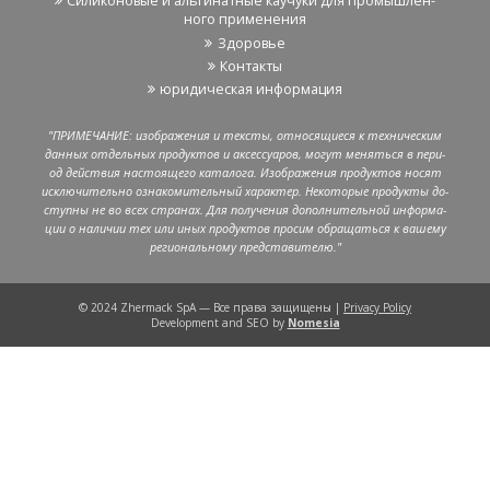
Си­ли­ко­но­вые и аль­ги­нат­ные ка­у­чу­ки для про­мыш­лен­
но­го при­ме­не­ния
Здо­ро­вье
Кон­так­ты
юри­ди­че­ская ин­фор­ма­ция
"ПРИ­МЕ­ЧА­НИЕ: изоб­ра­же­ния и тек­сты, от­но­ся­щи­е­ся к тех­ни­че­ским
дан­ных от­дель­ных про­дук­тов и ак­сес­су­а­ров, могут ме­нять­ся в пе­ри­
од дей­ствия на­сто­я­ще­го ка­та­ло­га. Изоб­ра­же­ния про­дук­тов носят
ис­клю­чи­тель­но озна­ко­ми­тель­ный ха­рак­тер. Неко­то­рые про­дук­ты до­
ступ­ны не во всех стра­нах. Для по­лу­че­ния до­пол­ни­тель­ной ин­фор­ма­
ции о на­ли­чии тех или иных про­дук­тов про­сим об­ра­щать­ся к ва­ше­му
ре­ги­о­наль­но­му пред­ста­ви­те­лю."
© 2024 Zhermack SpA — Все права за­щи­ще­ны |
Privacy Policy
Development and SEO by
Nomesia