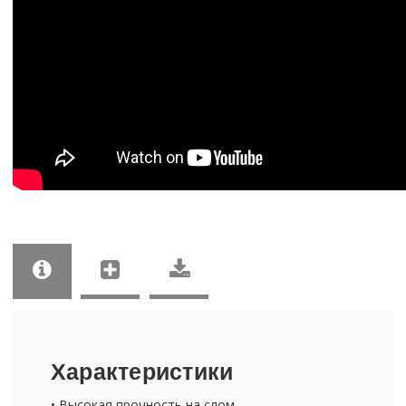
Ха­рак­те­ри­сти­ки
• Вы­со­кая проч­ность на слом