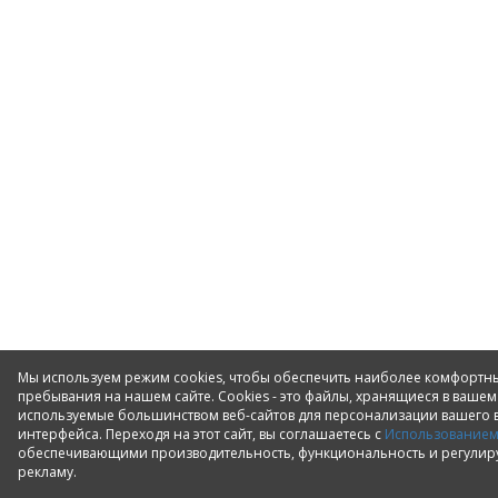
Мы используем режим cookies, чтобы обеспечить наиболее комфортн
пребывания на нашем сайте. Cookies - это файлы, хранящиеся в вашем
используемые большинством веб-сайтов для персонализации вашего 
интерфейса. Переходя на этот сайт, вы соглашаетесь с
Использованием
обеспечивающими производительность, функциональность и регул
рекламу.