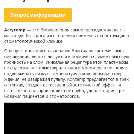
За­прос ин­фор­ма­ции
Acrytemp
— это би­са­кри­ло­вая са­мо­от­вер­жда­е­мая пласт­
мас­са для быст­ро­го из­го­тов­ле­ния вре­мен­ных кон­струк­ций в
сто­ма­то­ло­ги­че­ской кли­ни­ке.
Она прак­тич­на в ис­поль­зо­ва­нии бла­го­да­ря си­сте­ме са­мо­
сме­ши­ва­ния, легко шли­фу­ет­ся и по­ли­ру­ет­ся, имеет вы­со­кую
проч­ность на слом. Уни­каль­ная ре­цеп­ту­ра этой пласт­мас­сы
не со­дер­жит ме­тил­ме­та­кри­ла­то­во­го мо­но­ме­ра и поз­во­ля­ет
под­дер­жи­вать низ­кую тем­пе­ра­ту­ру в ходе ре­ак­ции от­вер­
жде­ния, не раз­дра­жая пуль­пу. Acrytemp пред­ла­га­ет­ся в трех
от­тен­ках, со­зда­ет есте­ствен­ный эс­те­ти­че­ский эф­фект и
есте­ствен­но вос­про­из­во­дит цвет зуба, удо­вле­тво­ряя тре­
бо­ва­ния па­ци­ен­тов и сто­ма­то­ло­гов.