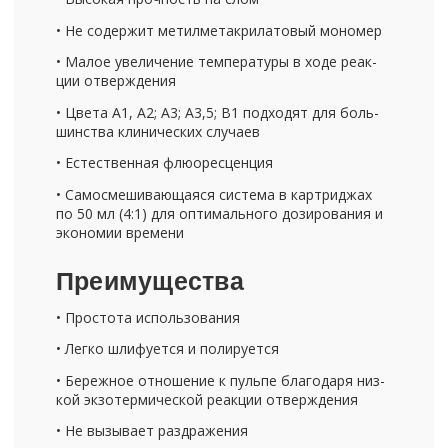
• Не со­дер­жит ме­тил­ме­та­кри­ла­то­вый мо­но­мер
• Малое уве­ли­че­ние тем­пе­ра­ту­ры в ходе ре­ак­
ции от­вер­жде­ния
• Цвета A1, A2; A3; A3,5; B1 под­хо­дят для боль­
шин­ства кли­ни­че­ских слу­ча­ев
• Есте­ствен­ная флю­о­рес­цен­ция
• Са­мо­сме­ши­ва­ю­ща­я­ся си­сте­ма в кар­три­джах
по 50 мл (4:1) для оп­ти­маль­но­го до­зи­ро­ва­ния и
эко­но­мии вре­ме­ни
Пре­иму­ще­ства
• Про­сто­та ис­поль­зо­ва­ния
• Легко шли­фу­ет­ся и по­ли­ру­ет­ся
• Бе­реж­ное от­но­ше­ние к пуль­пе бла­го­да­ря низ­
кой эк­зо­тер­ми­че­ской ре­ак­ции от­вер­жде­ния
• Не вы­зы­ва­ет раз­дра­же­ния