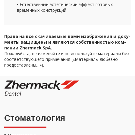
• Есте­ствен­ный эс­те­ти­че­ский эф­фект го­то­вых
вре­мен­ных кон­струк­ций
Права на все ска­чи­ва­е­мые вами изоб­ра­же­ния и до­ку­
мен­ты за­щи­ще­ны и яв­ля­ют­ся соб­ствен­но­стью ком­
па­нии Zhermack SpA.
По­жа­луй­ста, не из­ме­няй­те и не ис­поль­зуй­те ма­те­ри­а­лы без
со­от­вет­ству­ю­ще­го при­ме­ча­ния («Ма­те­ри­а­лы лю­без­но
предо­став­ле­ны…»).
Сто­ма­то­ло­гия