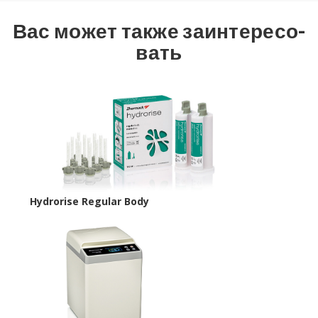
Вас может также за­ин­те­ре­со­
вать
Hydrorise Regular Body