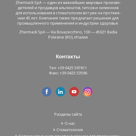
Zhermack SpA — один из важ­ней­ших ми­ро­вых про­из­во­
ди­те­лей и про­дав­цов аль­ги­на­тов, гип­сов и си­ли­ко­нов
для ис­поль­зо­ва­ния в сто­ма­то­ло­гии вот уже на про­тя­же­
нии 45 лет. Ком­па­ния также пред­ла­га­ет ре­ше­ния для
про­мыш­лен­но­го при­ме­не­ния и ин­ду­стрии здо­ро­вья.
Zhermack SpA — Via Bovazecchino, 100 — 45021 Badia
Polesine (RO), Ита­лия
Кон­так­ты
Тел: +39 0425 597611
Факс: +39 0425 53596
Раз­де­лы сайта
О нас
Сто­ма­то­ло­гия