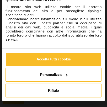
Applicazioni speciali
Il nostro sito web utilizza cookie per il corretto
Mani
funzionamento del sito e per raccogliere tipologie
specifiche di dati.
Monouso
Condividiamo inoltre informazioni sul modo in cui utilizza
Apparecchiature
il nostro sito con i nostri partner che si occupano di
analisi dei dati web, pubblicità e social media, i quali
Laboratorio
potrebbero combinarle con altre informazioni che ha
Industrial
fornito loro o che hanno raccolto dal suo utilizzo dei loro
servizi.
Wellbeing
Ricerca prodotto
Accetta tutti i cookie
Personalizza
Cerca
Rifiuta
Cerca