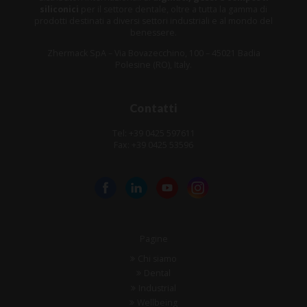
siliconici
per il settore dentale, oltre a tutta la gamma di
prodotti destinati a diversi settori industriali e al mondo del
benessere.
Zhermack SpA – Via Bovazecchino, 100 – 45021 Badia
Polesine (RO), Italy.
Contatti
Tel: +39 0425 597611
Fax: +39 0425 53596
Pagine
Chi siamo
Dental
Industrial
Wellbeing