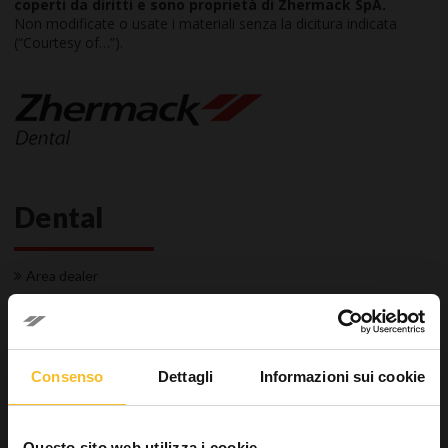
coperti da diritti e sono proprietà di Zhermack SpA.
Non modificate o usate i materiali senza la dicitura indicata
(“Courtesy of…”).
Dental
Area dealer
Dental
Studio
Sistemi per l'impronta
Conservativa
Consenso
Dettagli
Informazioni sui cookie
Igiene
Strumenti e frese
Superfici
Questo sito web utilizza i cookie