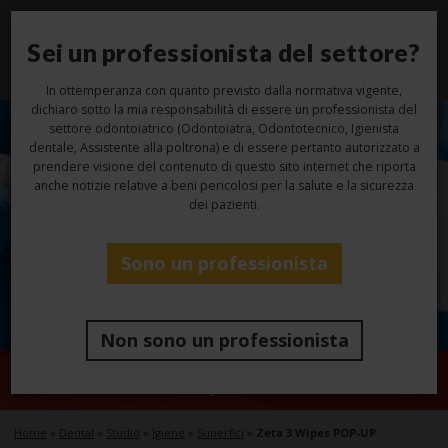
Sei un professionista del settore?
Toggl
navig
In ottemperanza con quanto previsto dalla normativa vigente,
dichiaro sotto la mia responsabilità di essere un professionista del
settore odontoiatrico (Odontoiatra, Odontotecnico, Igienista
dentale, Assistente alla poltrona) e di essere pertanto autorizzato a
prendere visione del contenuto di questo sito internet che riporta
anche notizie relative a beni pericolosi per la salute e la sicurezza
dei pazienti.
Sono un professionista
Non sono un professionista
Zeta 3 Wipes POP-UP
Home
»
Dental
»
Studio
»
Igiene
»
Superfici
»
Zeta 3 Wipes POP-UP