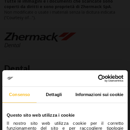
Tutte le immagini e i documenti che scaricate sono
coperti da diritti e sono proprietà di Zhermack SpA.
Non modificate o usate i materiali senza la dicitura indicata
(“Courtesy of…”).
Dental
Area dealer
Dental
Consenso
Dettagli
Informazioni sui cookie
Laboratorio
Sviluppo modelli
Modelli in gesso
Questo sito web utilizza i cookie
Mascherine
Il nostro sito web utilizza cookie per il corretto
Duplicazione
funzionamento del sito e per raccogliere tipologie