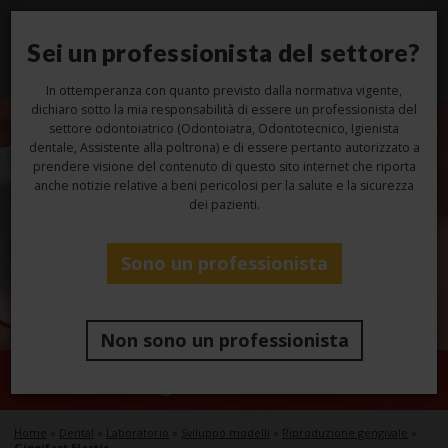
Sei un professionista del settore?
Toggl
navig
In ottemperanza con quanto previsto dalla normativa vigente,
dichiaro sotto la mia responsabilità di essere un professionista del
settore odontoiatrico (Odontoiatra, Odontotecnico, Igienista
dentale, Assistente alla poltrona) e di essere pertanto autorizzato a
prendere visione del contenuto di questo sito internet che riporta
anche notizie relative a beni pericolosi per la salute e la sicurezza
dei pazienti.
Sono un professionista
Non sono un professionista
Gingifast Elastic
Home
»
Dental
»
Laboratorio
»
Sviluppo modelli
»
Riproduzione gengivale
»
Gingifast Elastic