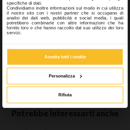
specifiche di dati.
Riproduzione gengivale
Condividiamo inoltre informazioni sul modo in cui utilizza
Industrial
il nostro sito con i nostri partner che si occupano di
analisi dei dati web, pubblicità e social media, i quali
Wellbeing
potrebbero combinarle con altre informazioni che ha
fornito loro o che hanno raccolto dal suo utilizzo dei loro
servizi.
Ricerca prodotto
Accetta tutti i cookie
Cerca
Personalizza
Cerca
Rifiuta
Potrebbe interessarti anche