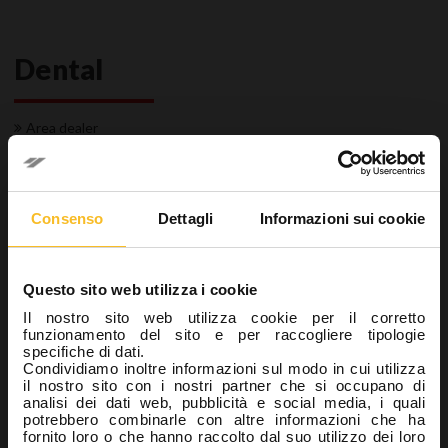
Dental
Area dealer
Dental
Laboratorio
Igiene
Consenso
Dettagli
Informazioni sui cookie
Disinfettanti delle impronte
Pulizia e rimozione residui
Industrial
Questo sito web utilizza i cookie
Wellbeing
Il nostro sito web utilizza cookie per il corretto
funzionamento del sito e per raccogliere tipologie
specifiche di dati.
Condividiamo inoltre informazioni sul modo in cui utilizza
Ricerca prodotto
il nostro sito con i nostri partner che si occupano di
analisi dei dati web, pubblicità e social media, i quali
potrebbero combinarle con altre informazioni che ha
fornito loro o che hanno raccolto dal suo utilizzo dei loro