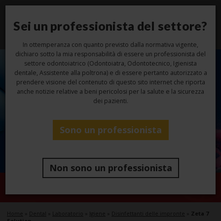
Sei un professionista del settore?
Toggl
navig
In ottemperanza con quanto previsto dalla normativa vigente,
dichiaro sotto la mia responsabilità di essere un professionista del
settore odontoiatrico (Odontoiatra, Odontotecnico, Igienista
dentale, Assistente alla poltrona) e di essere pertanto autorizzato a
prendere visione del contenuto di questo sito internet che riporta
anche notizie relative a beni pericolosi per la salute e la sicurezza
dei pazienti.
Sono un professionista
Non sono un professionista
Zeta 7 Solution
Home
»
Dental
»
Laboratorio
»
Igiene
»
Disinfettanti delle impronte
»
Zeta 7
Solution