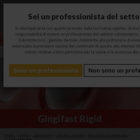
Sei un professionista del sett
Toggl
navig
In ottemperanza con quanto previsto dalla normativa vigente, dichiar
responsabilità di essere un professionista del settore odontoiatrico
Odontotecnico, Igienista dentale, Assistente alla poltrona) e di ess
autorizzato a prendere visione del contenuto di questo sito internet c
notizie relative a beni pericolosi per la salute e la sicurezza dei 
Sono un professionista
Non sono un profe
Gingifast Rigid
Home
»
Dental
»
Laboratorio
»
Sviluppo modelli
»
Riproduzione gengivale
»
Gingifast Rigid