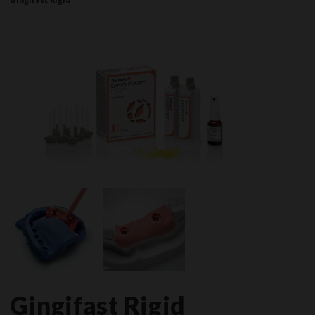
Gingifast Rigid