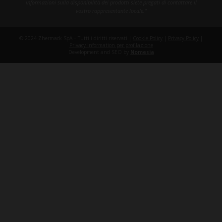
informazioni sulla disponibilità dei prodotti siete pregati di contattare il
vostro rappresentante locale."
© 2024 Zhermack SpA – Tutti i diritti riservati |
Cookie Policy
|
Privacy Policy
|
Privacy Information per profilazione
Development and SEO by
Nomesia