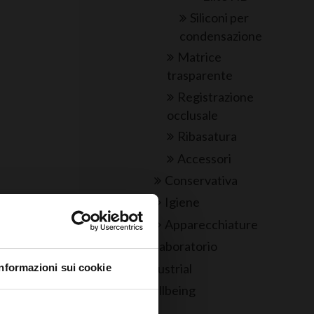
Siliconi per
condensazione
Matrice
trasparente
Registrazione
occlusale
Ribasatura
Accessori
Conservativa
Igiene
Apparecchiature
ore?
Laboratorio
Industrial
hiaro sotto
Informazioni sui cookie
ntoiatrico
Wellbeing
ltrona) e di