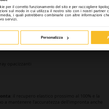
rtanto autorizzato a prendere visione del contenuto di 
kie per il corretto funzionamento del sito e per raccogliere tipolog
he riporta anche notizie relative a beni pericolosi per la
ioni sul modo in cui utilizza il nostro sito con i nostri partner 
l media, i quali potrebbero combinarle con altre informazioni ch
sicurezza dei pazienti.
oro servizi.
 un professionista
Non sono un professio
rni
Personalizza
A
pray opacizzanti
ronta
: il recupero elastico prossimo al 100% e la
no a mantenere l’accuratezza dell’impronta anche