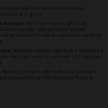
tà dimensionale contribuisce a mantenere
 massimo di 21 giorni
 elasticità
: Hydrorise Implant Light Body
izzare il transfer nella posizione spaziale
rale ed un’elasticità tale da consentire una facile
le
nista
: Hydrorise Implant Light Body è radiopaco e
duare eventuali residui di materiale sotto gengiva
io
: Hydrorise Implant Light Body è scansionabile
a scansionabilità facilita l’accesso al flusso di