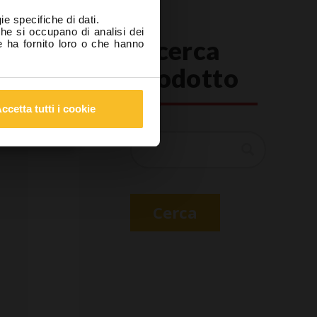
questo sito
ie specifiche di dati.
 salute e la
che si occupano di analisi dei
Ricerca
e ha fornito loro o che hanno
prodotto
nista
ccetta tutti i cookie
Cerca
Cerca