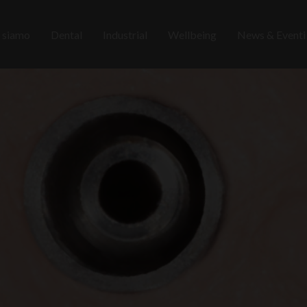
 siamo
Dental
Industrial
Wellbeing
News & Event