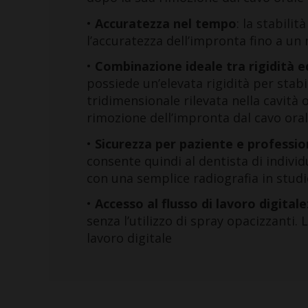
•
Accuratezza nel tempo
: la stabili
l’accuratezza dell’impronta fino a un
•
Combinazione ideale tra rigidità ed
possiede un’elevata rigidità per stabil
tridimensionale rilevata nella cavità o
rimozione dell’impronta dal cavo ora
•
Sicurezza per paziente e professio
consente quindi al dentista di indivi
con una semplice radiografia in stud
•
Accesso al flusso di lavoro digitale
senza l’utilizzo di spray opacizzanti. L
lavoro digitale