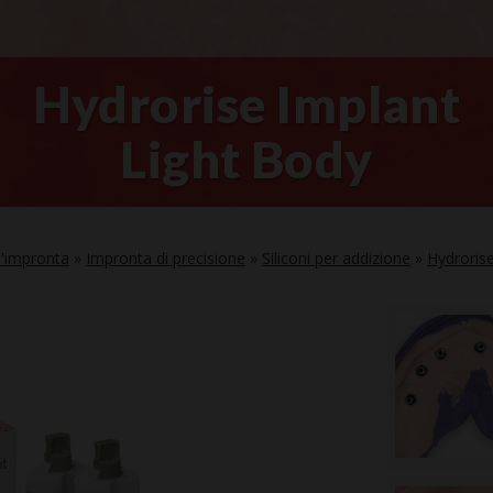
Hydrorise Implant
Light Body
l'impronta
»
Impronta di precisione
»
Siliconi per addizione
»
Hydroris