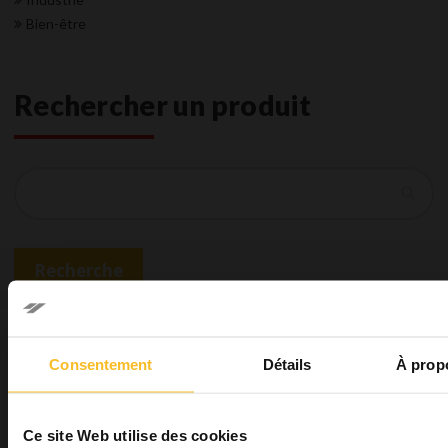
Bien-être
Rechercher un produit
Recherche
Recherche
Vous pourriez également être
Consentement
Détails
À prop
intéressé par
Ce site Web utilise des cookies