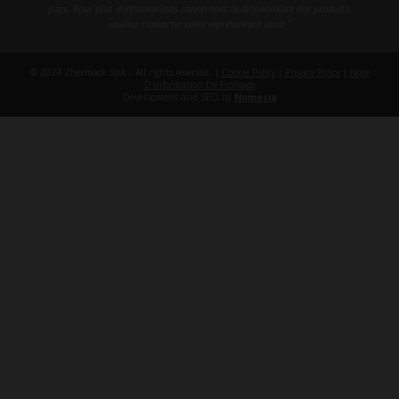
pays. Pour plus d'informations concernant la disponibilité des produits,
veuillez contacter votre représentant local."
© 2024 Zhermack SpA – All rights reserved. |
Cookie Policy
|
Privacy Policy
|
Note
D’information De Profilage
Development and SEO by
Nomesia