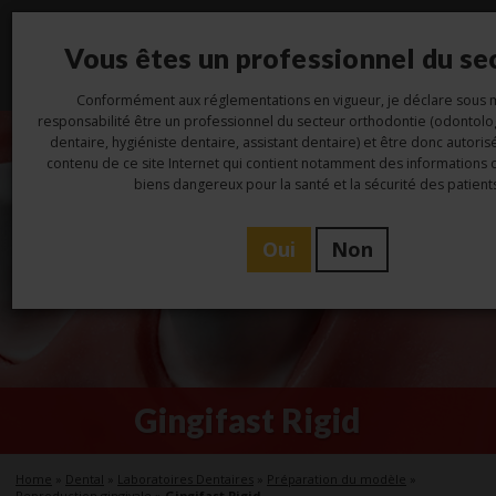
Vous êtes un professionnel du se
Toggl
navig
Conformément aux réglementations en vigueur, je déclare sous
responsabilité être un professionnel du secteur orthodontie (odontolo
dentaire, hygiéniste dentaire, assistant dentaire) et être donc autori
contenu de ce site Internet qui contient notamment des informations
biens dangereux pour la santé et la sécurité des patients
Oui
Non
Gingifast Rigid
Home
»
Dental
»
Laboratoires Dentaires
»
Préparation du modèle
»
Reproduction gingivale
»
Gingifast Rigid