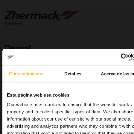
Dental
Dental
Clínica dental
Consentimiento
Detalles
Acerca de las c
Sistemas de impresión
Impresión de precisión
Siliconas de adición
Esta página web usa cookies
Hydrorise System
Our website uses cookies to ensure that the website works
Hydrorise
properly and to collect specific types of data. We also share
Hydrorise Implant
information about your use of our site with our social media,
Restauraciones permanentes
advertising and analytics partners who may combine it with o
Industrial
information that you’ve provided to them or that they’ve colle