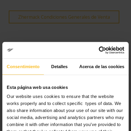
Zhermack Condiciones Generales de Venta
Los Términos y Condiciones Generales actuales para la para la
compra de bienes y servicios, fechados 1 octubre 2020, están
disponible al enlace
https://dentsplysirona.com/supplier
. Para
solicitar los Términos y Condiciones Generales anteriores, por
favor envíen un correo a
Consentimiento
Detalles
Acerca de las cookies
SupplyChainProcurementCoE@dentsplysirona.com
Esta página web usa cookies
Quiénes somos
Our website uses cookies to ensure that the website
works properly and to collect specific types of data. We
Customer Centric
also share information about your use of our site with our
social media, advertising and analytics partners who may
Las personas
combine it with other information that you’ve provided to
Visión y Misión