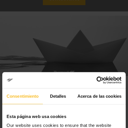
Cumplimiento.
Consentimiento
Detalles
Acerca de las cookies
Zhermack es un proveedor que
Esta página web usa cookies
permite estar siempre tranquilos.
Our website uses cookies to ensure that the website