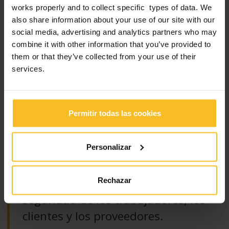
works properly and to collect specific types of data. We
also share information about your use of our site with our
Zhermack garantiza la conformidad de sus servicios y productos
social media, advertising and analytics partners who may
a los requisitos de normas, reglamentos y calidad de todo el
combine it with other information that you’ve provided to
mundo, para que sus colaboradores puedan afrontar con
them or that they’ve collected from your use of their
tranquilidad todo tipo de desafío. La adopción de un sistema de
control riguroso y fiable permite a Zhermack cumplir con las
services.
disposiciones internacionales más avanzadas sobre el buen
gobierno de la empresa (por ejemplo, el decreto 231/2001 en
Italia y la ley SOX en EE.UU.).
Permitir todas las cookies
Continuidad y seguridad.
Personalizar
La inversión de Zhermack para la
Rechazar
seguridad de los trabajadores, los
clientes y los proveedores.