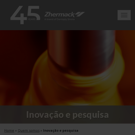
Toggl
navig
Inovação e pesquisa
Home
»
Quem somos
»
Inovação e pesquisa