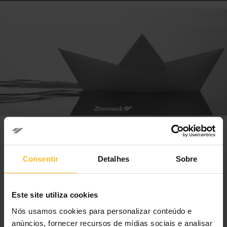
Conformidade.
Consentir
Detalhes
Sobre
A Zhermack é um parceiro com o
Este site utiliza cookies
qual você pode sempre ficar
Nós usamos cookies para personalizar conteúdo e
tranquilo.
anúncios, fornecer recursos de mídias sociais e analisar