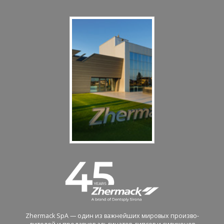
Zhermack SpA — один из важ­ней­ших ми­ро­вых про­из­во­