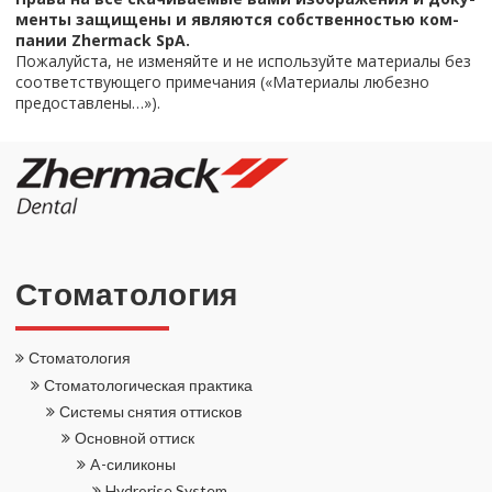
мен­ты за­щи­ще­ны и яв­ля­ют­ся соб­ствен­но­стью ком­
па­нии Zhermack SpA.
По­жа­луй­ста, не из­ме­няй­те и не ис­поль­зуй­те ма­те­ри­а­лы без
со­от­вет­ству­ю­ще­го при­ме­ча­ния («Ма­те­ри­а­лы лю­без­но
предо­став­ле­ны…»).
Сто­ма­то­ло­гия
Сто­ма­то­ло­гия
Сто­ма­то­ло­ги­че­ская прак­ти­ка
Си­сте­мы сня­тия от­тис­ков
Ос­нов­ной от­тиск
A-​силиконы
Hydrorise System