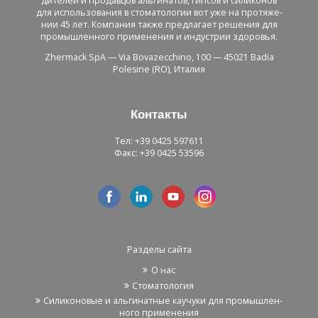
ди­те­лей и про­дав­цов аль­ги­на­тов, гип­сов и си­ли­ко­нов
для ис­поль­зо­ва­ния в сто­ма­то­ло­гии вот уже на про­тя­же­
нии 45 лет. Ком­па­ния также пред­ла­га­ет ре­ше­ния для
про­мыш­лен­но­го при­ме­не­ния и ин­ду­стрии здо­ро­вья.
Zhermack SpA — Via Bovazecchino, 100 — 45021 Badia
Polesine (RO), Ита­лия
Кон­так­ты
Тел: +39 0425 597611
Факс: +39 0425 53596
Раз­де­лы сайта
О нас
Сто­ма­то­ло­гия
Си­ли­ко­но­вые и аль­ги­нат­ные ка­у­чу­ки для про­мыш­лен­
но­го при­ме­не­ния