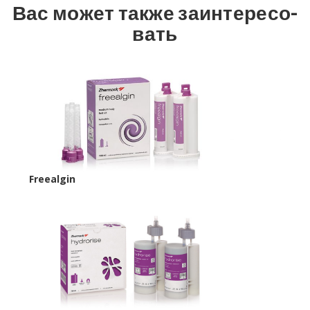
Вас может также за­ин­те­ре­со­
вать
Freealgin