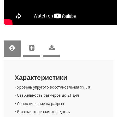
Ха­рак­те­ри­сти­ки
• Уро­вень упру­го­го вос­ста­нов­ле­ния 99,5%
• Ста­биль­ность раз­ме­ров до 21 дня
• Со­про­тив­ле­ние на раз­рыв
• Вы­со­кая ко­неч­ная твёр­дость