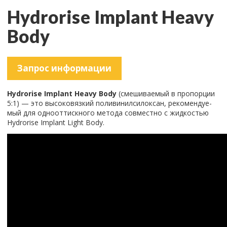
Hydrorise Implant Heavy
Body
За­прос ин­фор­ма­ции
Hydrorise Implant Heavy Body
(сме­ши­ва­е­мый в про­пор­ции
5:1) — это вы­со­ко­вяз­кий по­ли­ви­нил­си­лок­сан, ре­ко­мен­ду­е­
мый для од­но­от­тиск­но­го ме­то­да сов­мест­но с жид­ко­стью
Hydrorise Implant Light Body.