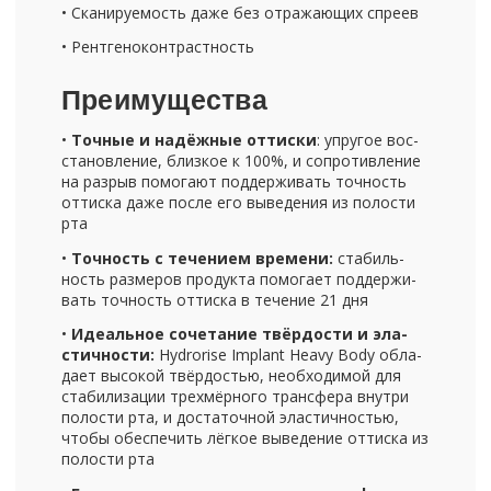
• Ска­ни­ру­е­мость даже без от­ра­жа­ю­щих спре­ев
• Рент­ге­но­кон­траст­ность
Пре­иму­ще­ства
•
Точ­ные и на­дёж­ные от­тис­ки
: упру­гое вос­
ста­нов­ле­ние, близ­кое к 100%, и со­про­тив­ле­ние
на раз­рыв по­мо­га­ют под­дер­жи­вать точ­ность
от­тис­ка даже после его вы­ве­де­ния из по­ло­сти
рта
•
Точ­ность с те­че­ни­ем вре­ме­ни:
ста­биль­
ность раз­ме­ров про­дук­та по­мо­га­ет под­дер­жи­
вать точ­ность от­тис­ка в те­че­ние 21 дня
•
Иде­аль­ное со­че­та­ние твёр­до­сти и эла­
стич­но­сти:
Hydrorise Implant Heavy Body об­ла­
да­ет вы­со­кой твёр­до­стью, необ­хо­ди­мой для
ста­би­ли­за­ции трех­мёр­но­го транс­фе­ра внут­ри
по­ло­сти рта, и до­ста­точ­ной эла­стич­но­стью,
чтобы обес­пе­чить лёг­кое вы­ве­де­ние от­тис­ка из
по­ло­сти рта