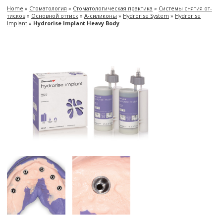
Home
»
Сто­ма­то­ло­гия
»
Сто­ма­то­ло­ги­че­ская прак­ти­ка
»
Си­сте­мы сня­тия от­
тис­ков
»
Ос­нов­ной от­тиск
»
A-​силиконы
»
Hydrorise System
»
Hydrorise
Implant
»
Hydrorise Implant Heavy Body