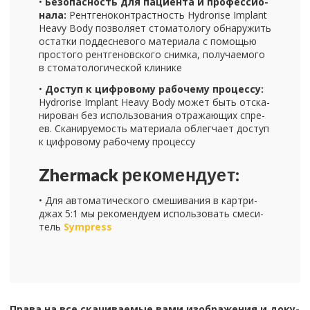
•
Без­опас­ность для па­ци­ен­та и про­фес­си­о­
на­ла:
Рент­ге­но­кон­траст­ность Hydrorise Implant
Heavy Body поз­во­ля­ет сто­ма­то­ло­гу об­на­ру­жить
остат­ки под­дес­не­во­го ма­те­ри­а­ла с по­мо­щью
про­сто­го рент­ге­нов­ско­го сним­ка, по­лу­ча­е­мо­го
в сто­ма­то­ло­ги­че­ской кли­ни­ке
•
До­ступ к циф­ро­во­му ра­бо­че­му про­цес­су:
Hydrorise Implant Heavy Body может быть от­ска­
ни­ро­ван без ис­поль­зо­ва­ния от­ра­жа­ю­щих спре­
ев. Ска­ни­ру­е­мость ма­те­ри­а­ла об­лег­ча­ет до­ступ
к циф­ро­во­му ра­бо­че­му про­цес­су
Zhermack ре­ко­мен­ду­ет:
• Для ав­то­ма­ти­че­ско­го сме­ши­ва­ния в кар­три­
джах 5:1 мы ре­ко­мен­ду­ем ис­поль­зо­вать сме­си­
тель
Sympress
Права на все ска­чи­ва­е­мые вами изоб­ра­же­ния и до­ку­