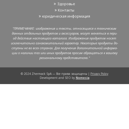
Здо­ро­вье
Кон­так­ты
юри­ди­че­ская ин­фор­ма­ция
"ПРИ­МЕ­ЧА­НИЕ: изоб­ра­же­ния и тек­сты, от­но­ся­щи­е­ся к тех­ни­че­ским
дан­ных от­дель­ных про­дук­тов и ак­сес­су­а­ров, могут ме­нять­ся в пе­ри­
од дей­ствия на­сто­я­ще­го ка­та­ло­га. Изоб­ра­же­ния про­дук­тов носят
ис­клю­чи­тель­но озна­ко­ми­тель­ный ха­рак­тер. Неко­то­рые про­дук­ты до­
ступ­ны не во всех стра­нах. Для по­лу­че­ния до­пол­ни­тель­ной ин­фор­ма­
ции о на­ли­чии тех или иных про­дук­тов про­сим об­ра­щать­ся к ва­ше­му
ре­ги­о­наль­но­му пред­ста­ви­те­лю."
© 2024 Zhermack SpA — Все права за­щи­ще­ны |
Privacy Policy
Development and SEO by
Nomesia