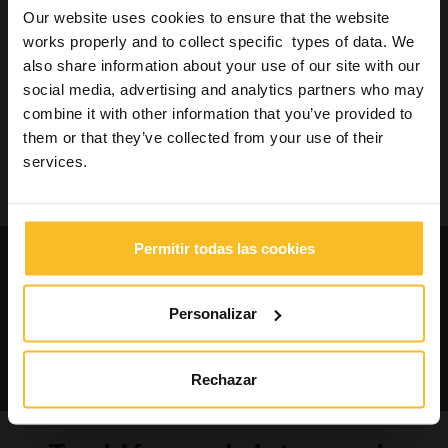
Buscar producto
Our website uses cookies to ensure that the website
works properly and to collect specific types of data. We
also share information about your use of our site with our
social media, advertising and analytics partners who may
Buscar
combine it with other information that you’ve provided to
them or that they’ve collected from your use of their
services.
Buscar
Solicite catálogos e
Permitir todas las cookies
información sobre nuestros
productos
Personalizar
Contáctenos
Rechazar